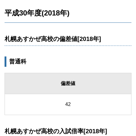
平成30年度(2018年)
札幌あすかぜ高校の偏差値[2018年]
普通科
偏差値
42
札幌あすかぜ高校の入試倍率[2018年]