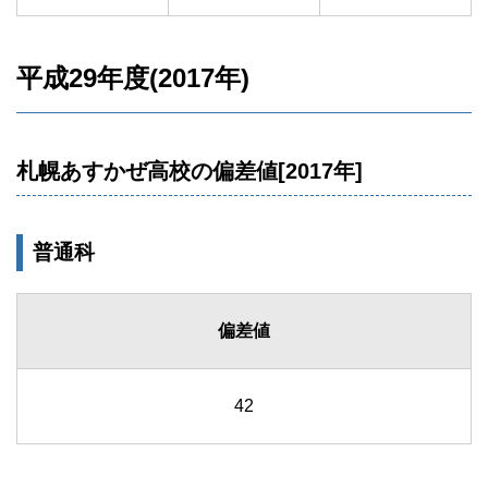
平成29年度(2017年)
札幌あすかぜ高校の偏差値[2017年]
普通科
偏差値
42