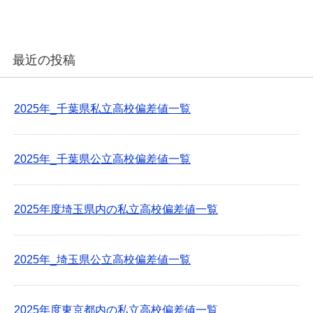
最近の投稿
2025年_千葉県私立高校偏差値一覧
2025年_千葉県公立高校偏差値一覧
2025年度埼玉県内の私立高校偏差値一覧
2025年_埼玉県公立高校偏差値一覧
2025年度東京都内の私立高校偏差値一覧