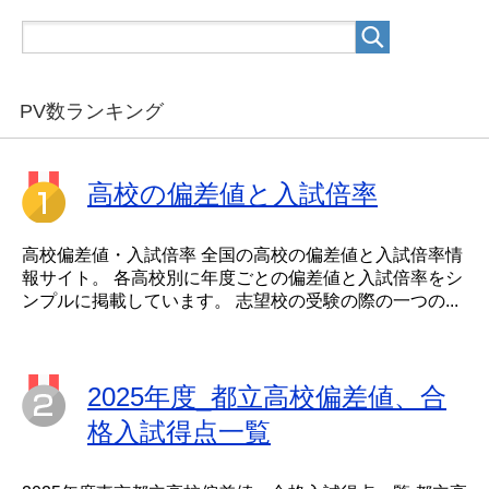
PV数ランキング
高校の偏差値と入試倍率
高校偏差値・入試倍率 全国の高校の偏差値と入試倍率情
報サイト。 各高校別に年度ごとの偏差値と入試倍率をシ
ンプルに掲載しています。 志望校の受験の際の一つの...
2025年度_都立高校偏差値、合
格入試得点一覧