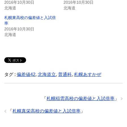
2016年10月30日
2016年10月30日
北海道
北海道
札幌東高校の偏差値と入試倍
率
2016年10月30日
北海道
タグ :
偏差値42
,
北海道立
,
普通科
,
札幌あすかぜ
「
札幌稲雲高校の偏差値と入試倍率
」
「
札幌真栄高校の偏差値と入試倍率
」