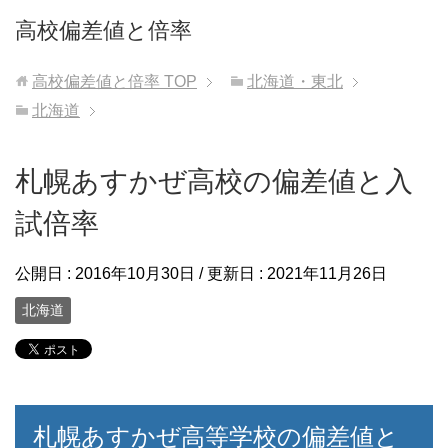
高校偏差値と倍率
高校偏差値と倍率
TOP
北海道・東北
北海道
札幌あすかぜ高校の偏差値と入
試倍率
公開日 :
2016年10月30日
/ 更新日 :
2021年11月26日
北海道
札幌あすかぜ高等学校の偏差値と