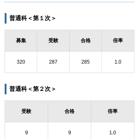
普通科＜第１次＞
募集
受験
合格
倍率
320
287
285
1.0
普通科＜第２次＞
受験
合格
倍率
9
9
1.0