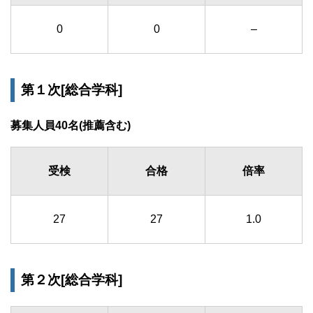
0
0
–
第１次[総合学科]
募集人員40名(推薦含む)
受検
合格
倍率
27
27
1.0
第２次[総合学科]