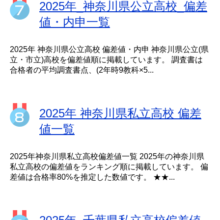
2025年_神奈川県公立高校_偏差
値・内申一覧
2025年 神奈川県公立高校 偏差値・内申 神奈川県公立(県
立・市立)高校を偏差値順に掲載しています。 調査書は
合格者の平均調査書点、(2年時9教科×5...
2025年 神奈川県私立高校 偏差
値一覧
2025年神奈川県私立高校偏差値一覧 2025年の神奈川県
私立高校の偏差値をランキング順に掲載しています。 偏
差値は合格率80%を推定した数値です。 ★★...