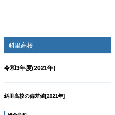
斜里高校
令和3年度(2021年)
斜里高校の偏差値[2021年]