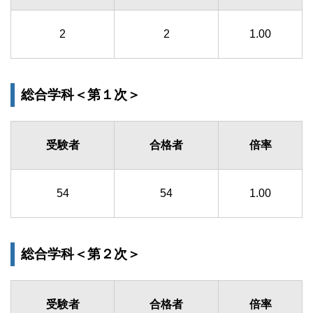
2
2
1.00
総合学科＜第１次＞
受験者
合格者
倍率
54
54
1.00
総合学科＜第２次＞
受験者
合格者
倍率