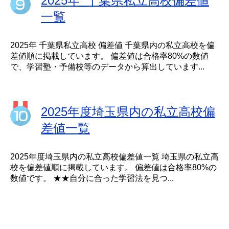
2025年_千葉県私立高校偏差値
一覧
2025年 千葉県私立高校 偏差値 千葉県内の私立高校を偏
差値順に掲載しています。 偏差値は合格率80%の数値
で、学習塾・予備校等のデータから算出しています...
2025年度埼玉県内の私立高校偏
差値一覧
2025年度埼玉県内の私立高校偏差値一覧 埼玉県の私立高
校を偏差値順に掲載しています。 偏差値は合格率80%の
数値です。 ★★自分に合った学習法を見つ...