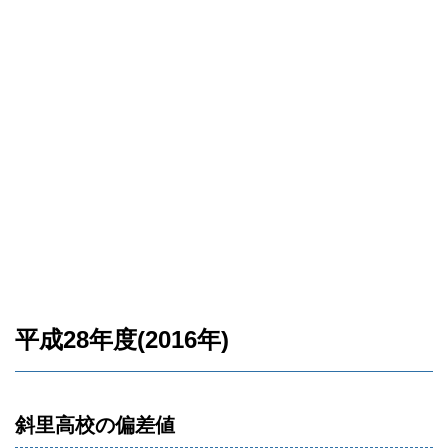
平成28年度(2016年)
斜里高校の偏差値