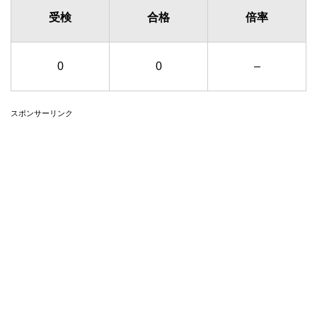
受検
合格
倍率
0
0
–
スポンサーリンク