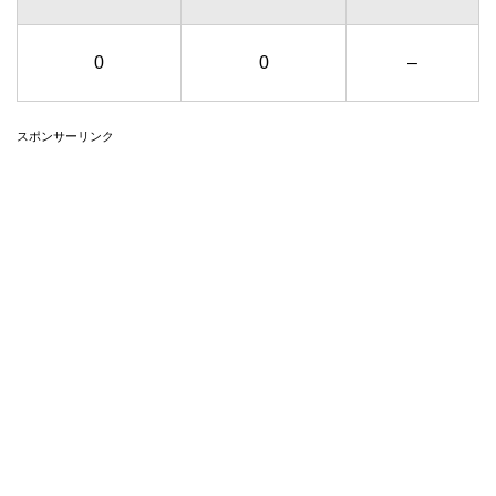
0
0
–
スポンサーリンク