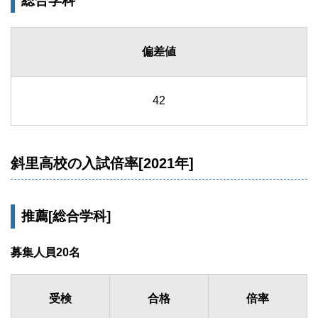
総合学科
偏差値
42
斜里高校の入試倍率[2021年]
推薦[総合学科]
募集人員20名
受検
合格
倍率