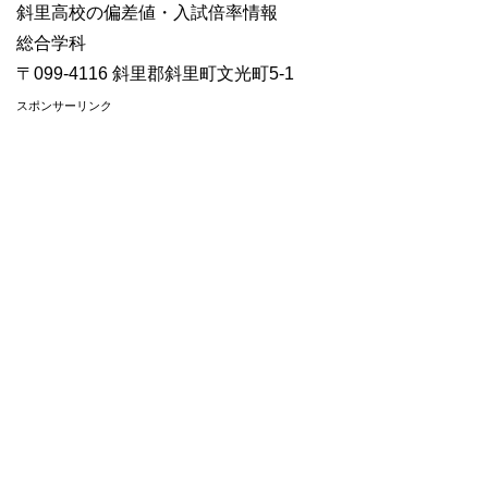
斜里高校の偏差値・入試倍率情報
総合学科
〒099-4116 斜里郡斜里町文光町5-1
スポンサーリンク