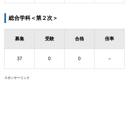
総合学科＜第２次＞
募集
受験
合格
倍率
37
0
0
–
スポンサーリンク