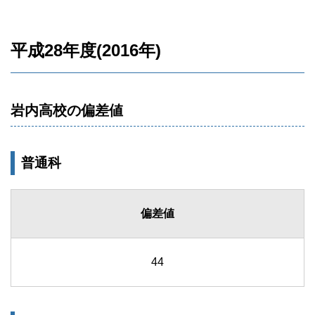
平成28年度(2016年)
岩内高校の偏差値
普通科
偏差値
44