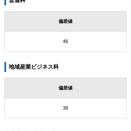
普通科
偏差値
46
地域産業ビジネス科
偏差値
38