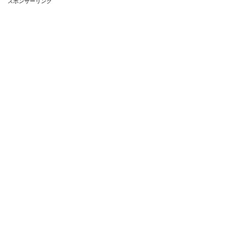
スポンサーリンク