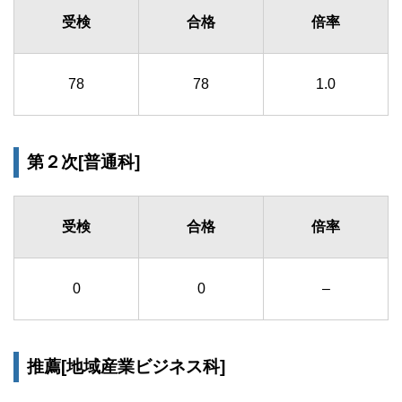
受検
合格
倍率
78
78
1.0
第２次[普通科]
受検
合格
倍率
0
0
–
推薦[地域産業ビジネス科]