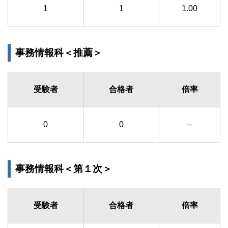
1
1
1.00
事務情報科＜推薦＞
受験者
合格者
倍率
0
0
–
事務情報科＜第１次＞
受験者
合格者
倍率