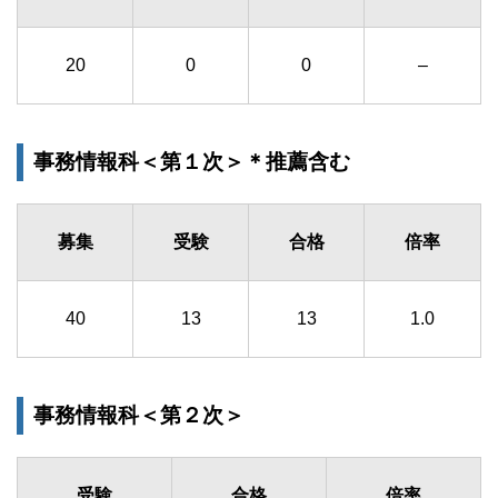
20
0
0
–
事務情報科＜第１次＞＊推薦含む
募集
受験
合格
倍率
40
13
13
1.0
事務情報科＜第２次＞
受験
合格
倍率