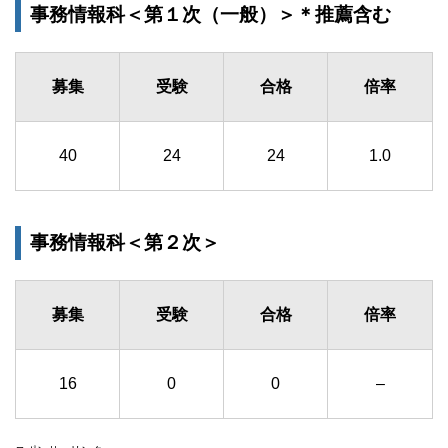
事務情報科＜第１次（一般）＞＊推薦含む
募集
受験
合格
倍率
40
24
24
1.0
事務情報科＜第２次＞
募集
受験
合格
倍率
16
0
0
–