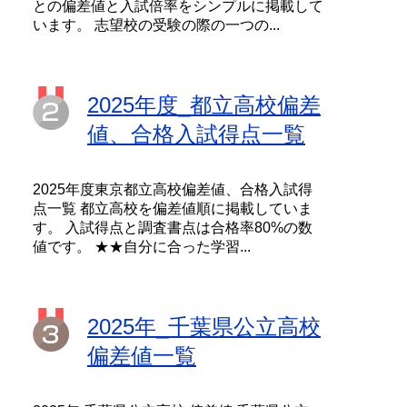
との偏差値と入試倍率をシンプルに掲載して
います。 志望校の受験の際の一つの...
2025年度_都立高校偏差
値、合格入試得点一覧
2025年度東京都立高校偏差値、合格入試得
点一覧 都立高校を偏差値順に掲載していま
す。 入試得点と調査書点は合格率80%の数
値です。 ★★自分に合った学習...
2025年_千葉県公立高校
偏差値一覧