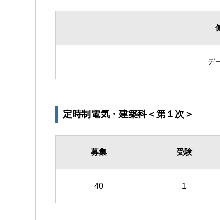
デ
定時制電気・建築科＜第１次＞
募集
受験
40
1