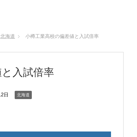
北海道
小樽工業高校の偏差値と入試倍率
値と入試倍率
12日
北海道