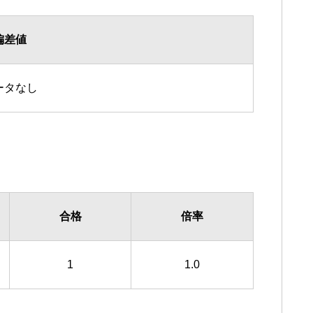
偏差値
ータなし
合格
倍率
1
1.0