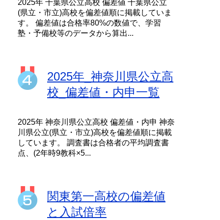
2025年 千葉県公立高校 偏差値 千葉県公立
(県立・市立)高校を偏差値順に掲載していま
す。 偏差値は合格率80%の数値で、学習
塾・予備校等のデータから算出...
2025年_神奈川県公立高
校_偏差値・内申一覧
2025年 神奈川県公立高校 偏差値・内申 神奈
川県公立(県立・市立)高校を偏差値順に掲載
しています。 調査書は合格者の平均調査書
点、(2年時9教科×5...
関東第一高校の偏差値
と入試倍率