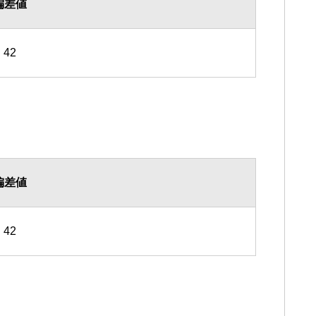
偏差値
42
偏差値
42