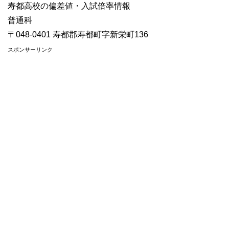
寿都高校の偏差値・入試倍率情報
普通科
〒048-0401 寿都郡寿都町字新栄町136
スポンサーリンク