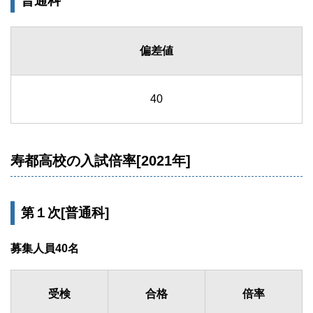
普通科
偏差値
40
寿都高校の入試倍率[2021年]
第１次[普通科]
募集人員40名
受検
合格
倍率