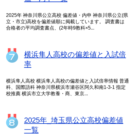
2025年 神奈川県公立高校 偏差値・内申 神奈川県公立(県
立・市立)高校を偏差値順に掲載しています。 調査書は
合格者の平均調査書点、(2年時9教科×5...
横浜隼人高校の偏差値と入試倍
率
横浜隼人高校 横浜隼人高校の偏差値と入試倍率情報 普通
科、国際語科 神奈川県横浜市瀬谷区阿久和南1-3-1 指定
校推薦 横浜市立大学教養・商、東京...
2025年_埼玉県公立高校偏差値
一覧