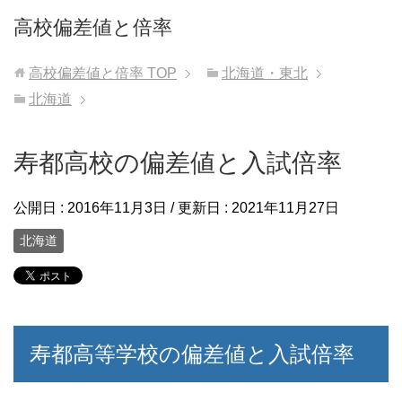
高校偏差値と倍率
高校偏差値と倍率
TOP
北海道・東北
北海道
寿都高校の偏差値と入試倍率
公開日 :
2016年11月3日
/ 更新日 :
2021年11月27日
北海道
寿都高等学校の偏差値と入試倍率