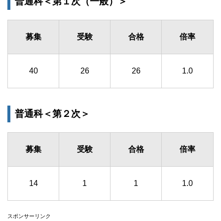
普通科＜第１次（一般）＞
募集
受験
合格
倍率
40
26
26
1.0
普通科＜第２次＞
募集
受験
合格
倍率
14
1
1
1.0
スポンサーリンク