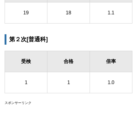
19
18
1.1
第２次[普通科]
受検
合格
倍率
1
1
1.0
スポンサーリンク