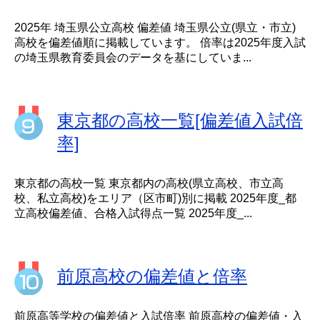
2025年 埼玉県公立高校 偏差値 埼玉県公立(県立・市立)
高校を偏差値順に掲載しています。 倍率は2025年度入試
の埼玉県教育委員会のデータを基にしていま...
東京都の高校一覧[偏差値入試倍
率]
東京都の高校一覧 東京都内の高校(県立高校、市立高
校、私立高校)をエリア（区市町)別に掲載 2025年度_都
立高校偏差値、合格入試得点一覧 2025年度_...
前原高校の偏差値と倍率
前原高等学校の偏差値と入試倍率 前原高校の偏差値・入