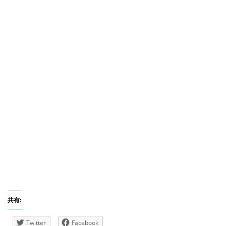
共有:
Twitter
Facebook