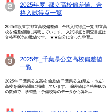
2025年度_都立高校偏差値、合
格入試得点一覧
2025年度東京都立高校偏差値、合格入試得点一覧 都立高
校を偏差値順に掲載しています。 入試得点と調査書点は
合格率80%の数値です。 ★★自分に合った学習...
2025年_千葉県公立高校偏差値
一覧
2025年 千葉県公立高校 偏差値 千葉県公立(県立・市立)
高校を偏差値順に掲載しています。 偏差値は合格率80%
の数値で、学習塾・予備校等のデータから算出...