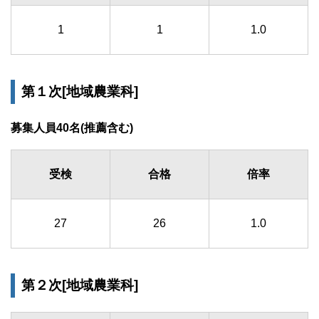
1
1
1.0
第１次[地域農業科]
募集人員40名(推薦含む)
受検
合格
倍率
27
26
1.0
第２次[地域農業科]