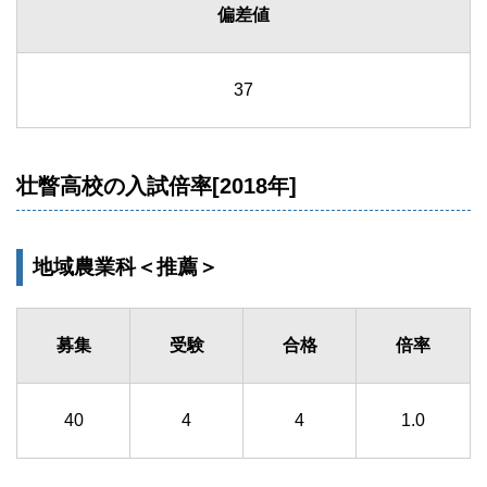
偏差値
37
壮瞥高校の入試倍率[2018年]
地域農業科＜推薦＞
募集
受験
合格
倍率
40
4
4
1.0