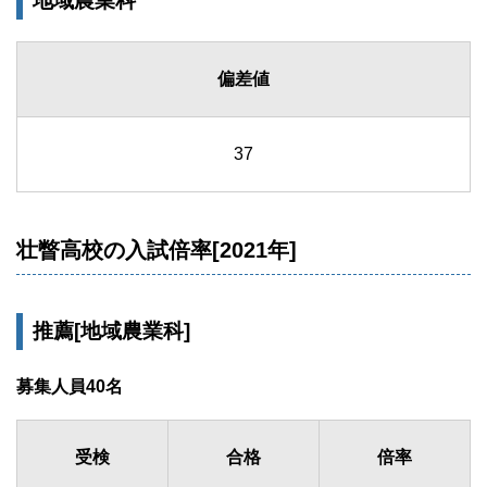
地域農業科
偏差値
37
壮瞥高校の入試倍率[2021年]
推薦[地域農業科]
募集人員40名
受検
合格
倍率