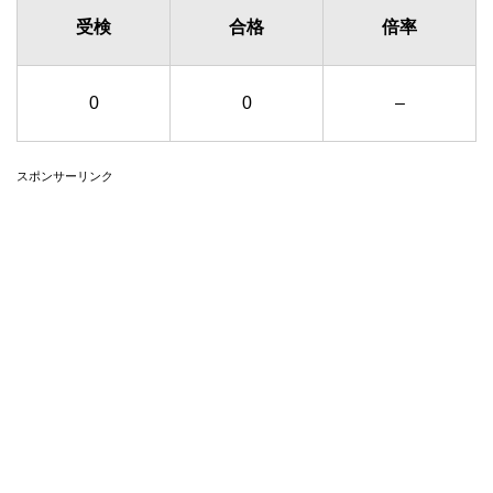
受検
合格
倍率
0
0
–
スポンサーリンク