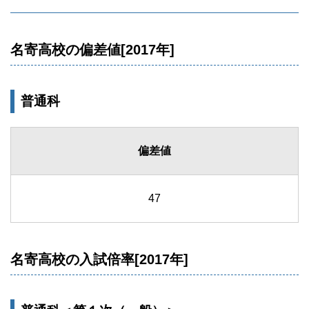
名寄高校の偏差値[2017年]
普通科
偏差値
47
名寄高校の入試倍率[2017年]