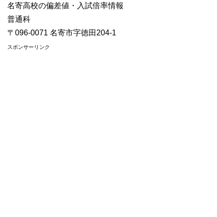
名寄高校の偏差値・入試倍率情報
普通科
〒096-0071 名寄市字徳田204-1
スポンサーリンク