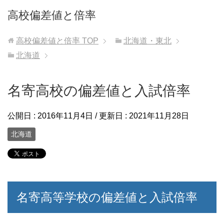
高校偏差値と倍率
高校偏差値と倍率
TOP
北海道・東北
北海道
名寄高校の偏差値と入試倍率
公開日 :
2016年11月4日
/ 更新日 :
2021年11月28日
北海道
名寄高等学校の偏差値と入試倍率