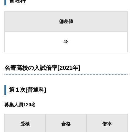
普通科
偏差値
48
名寄高校の入試倍率[2021年]
第１次[普通科]
募集人員120名
受検
合格
倍率