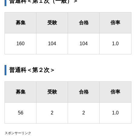
普通科＜第１次（一般）＞
募集
受験
合格
倍率
160
104
104
1.0
普通科＜第２次＞
募集
受験
合格
倍率
56
2
2
1.0
スポンサーリンク