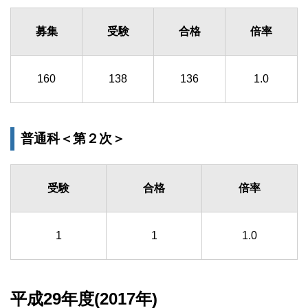
募集
受験
合格
倍率
160
138
136
1.0
普通科＜第２次＞
受験
合格
倍率
1
1
1.0
平成29年度(2017年)