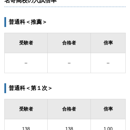
名寄高校の入試倍率
普通科＜推薦＞
受験者
合格者
倍率
–
–
–
普通科＜第１次＞
受験者
合格者
倍率
138
138
1.00