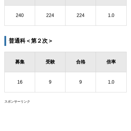
240
224
224
1.0
普通科＜第２次＞
募集
受験
合格
倍率
16
9
9
1.0
スポンサーリンク