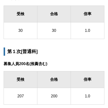
受検
合格
倍率
30
30
1.0
第１次[普通科]
募集人員200名(推薦含む)
受検
合格
倍率
207
200
1.0