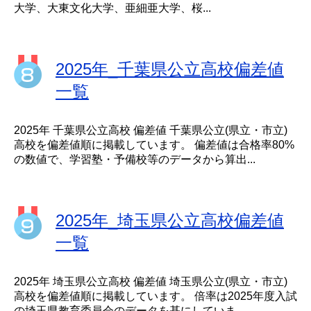
大学、大東文化大学、亜細亜大学、桜...
2025年_千葉県公立高校偏差値
一覧
2025年 千葉県公立高校 偏差値 千葉県公立(県立・市立)
高校を偏差値順に掲載しています。 偏差値は合格率80%
の数値で、学習塾・予備校等のデータから算出...
2025年_埼玉県公立高校偏差値
一覧
2025年 埼玉県公立高校 偏差値 埼玉県公立(県立・市立)
高校を偏差値順に掲載しています。 倍率は2025年度入試
の埼玉県教育委員会のデータを基にしていま...