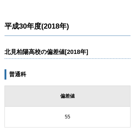
平成30年度(2018年)
北見柏陽高校の偏差値[2018年]
普通科
偏差値
55