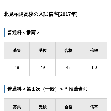
北見柏陽高校の入試倍率[2017年]
普通科＜推薦＞
募集
受験
合格
倍率
48
49
48
1.0
普通科＜第１次（一般）＞＊推薦含む
募集
受験
合格
倍率