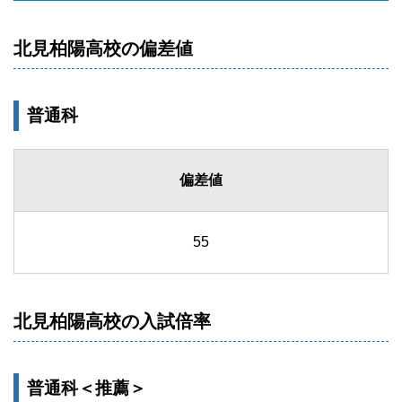
北見柏陽高校の偏差値
普通科
偏差値
55
北見柏陽高校の入試倍率
普通科＜推薦＞