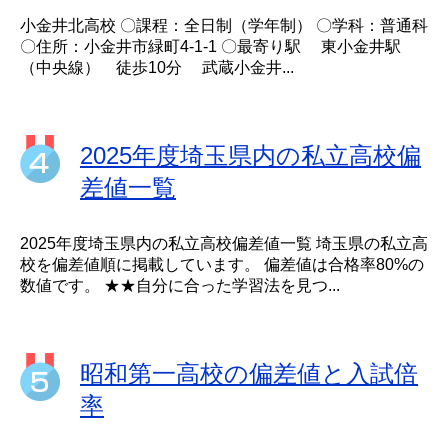
小金井北高校 〇課程：全日制（学年制） 〇学科：普通科
〇住所：小金井市緑町4-1-1 〇最寄り駅 東小金井駅
（中央線） 徒歩10分 武蔵小金井...
2025年度埼玉県内の私立高校偏
差値一覧
2025年度埼玉県内の私立高校偏差値一覧 埼玉県の私立高
校を偏差値順に掲載しています。 偏差値は合格率80%の
数値です。 ★★自分に合った学習法を見つ...
昭和第一高校の偏差値と入試倍
率