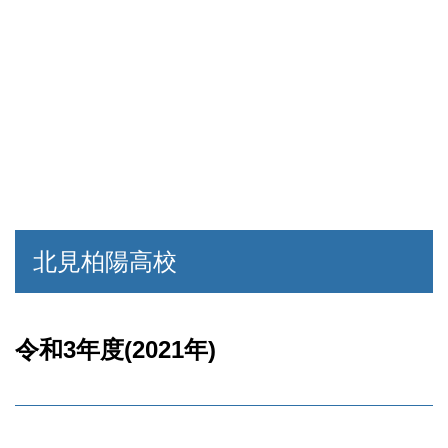
北見柏陽高校
令和3年度(2021年)