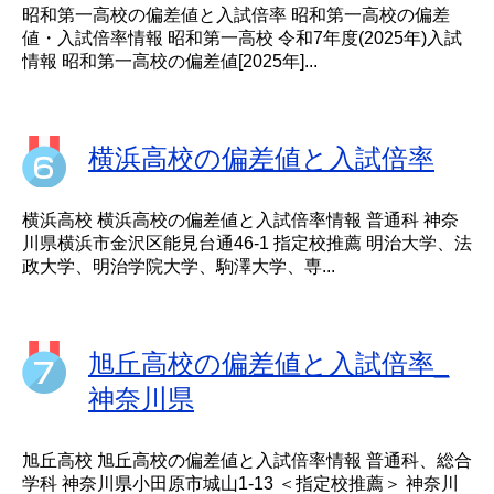
昭和第一高校の偏差値と入試倍率 昭和第一高校の偏差
値・入試倍率情報 昭和第一高校 令和7年度(2025年)入試
情報 昭和第一高校の偏差値[2025年]...
横浜高校の偏差値と入試倍率
横浜高校 横浜高校の偏差値と入試倍率情報 普通科 神奈
川県横浜市金沢区能見台通46-1 指定校推薦 明治大学、法
政大学、明治学院大学、駒澤大学、専...
旭丘高校の偏差値と入試倍率_
神奈川県
旭丘高校 旭丘高校の偏差値と入試倍率情報 普通科、総合
学科 神奈川県小田原市城山1-13 ＜指定校推薦＞ 神奈川