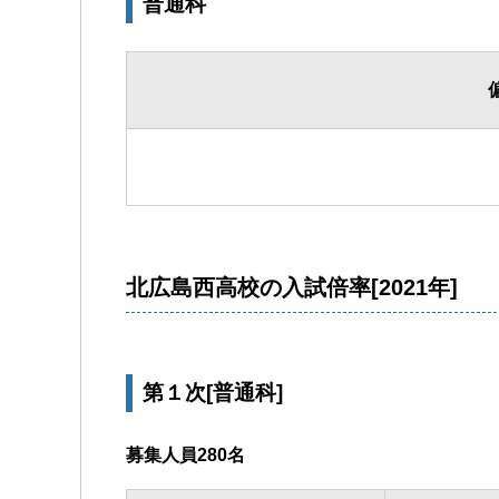
普通科
北広島西高校の入試倍率[2021年]
第１次[普通科]
募集人員280名