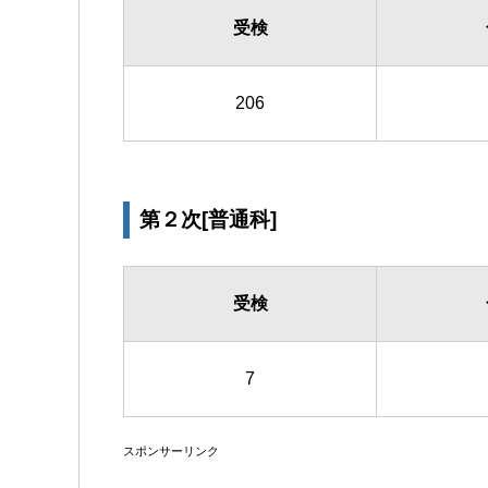
受検
206
第２次[普通科]
受検
7
スポンサーリンク