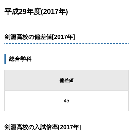
平成29年度(2017年)
剣淵高校の偏差値[2017年]
総合学科
偏差値
45
剣淵高校の入試倍率[2017年]