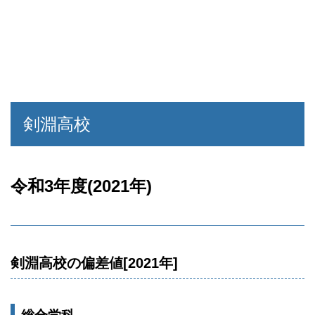
剣淵高校
令和3年度(2021年)
剣淵高校の偏差値[2021年]