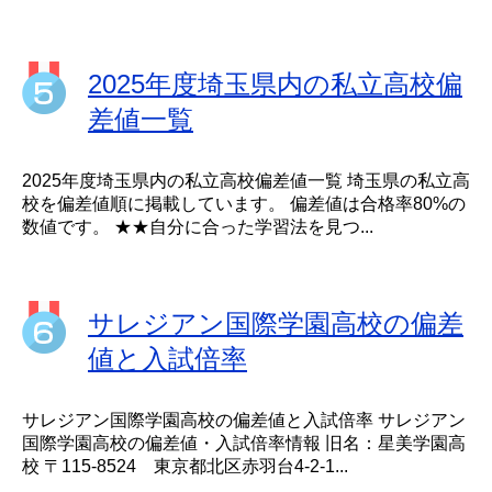
2025年度埼玉県内の私立高校偏
差値一覧
2025年度埼玉県内の私立高校偏差値一覧 埼玉県の私立高
校を偏差値順に掲載しています。 偏差値は合格率80%の
数値です。 ★★自分に合った学習法を見つ...
サレジアン国際学園高校の偏差
値と入試倍率
サレジアン国際学園高校の偏差値と入試倍率 サレジアン
国際学園高校の偏差値・入試倍率情報 旧名：星美学園高
校 〒115-8524 東京都北区赤羽台4-2-1...