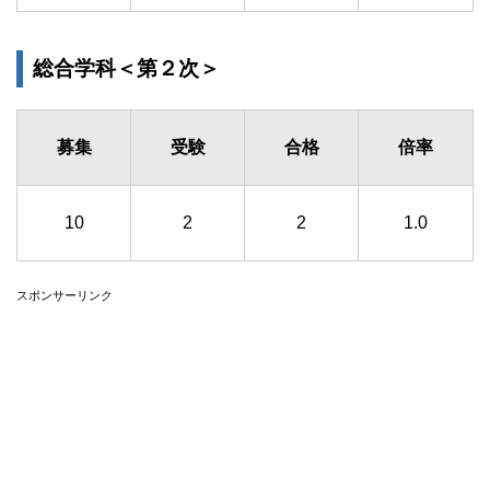
総合学科＜第２次＞
募集
受験
合格
倍率
10
2
2
1.0
スポンサーリンク