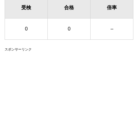
受検
合格
倍率
0
0
–
スポンサーリンク