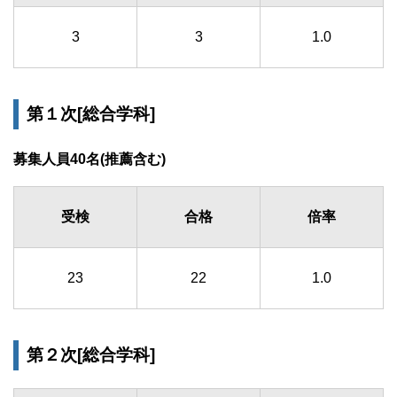
3
3
1.0
第１次[総合学科]
募集人員40名(推薦含む)
受検
合格
倍率
23
22
1.0
第２次[総合学科]