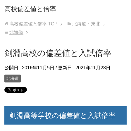
高校偏差値と倍率
高校偏差値と倍率
TOP
北海道・東北
北海道
剣淵高校の偏差値と入試倍率
公開日 :
2016年11月5日
/ 更新日 :
2021年11月28日
北海道
剣淵高等学校の偏差値と入試倍率