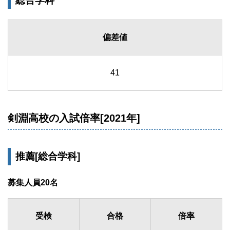
総合学科
偏差値
41
剣淵高校の入試倍率[2021年]
推薦[総合学科]
募集人員20名
受検
合格
倍率