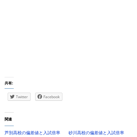
共有:
Twitter
Facebook
関連
芦別高校の偏差値と入試倍率
砂川高校の偏差値と入試倍率