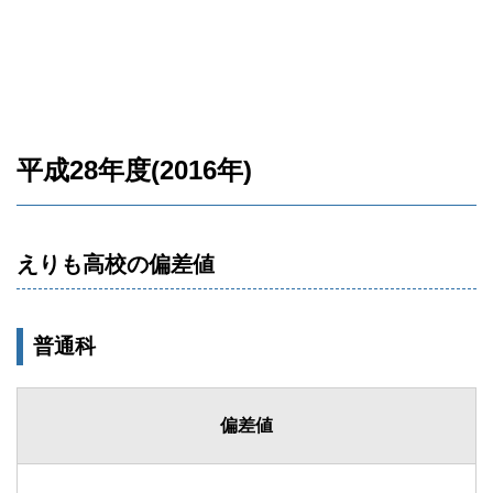
平成28年度(2016年)
えりも高校の偏差値
普通科
偏差値