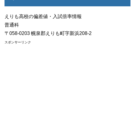
えりも高校の偏差値・入試倍率情報
普通科
〒058-0203 幌泉郡えりも町字新浜208-2
スポンサーリンク