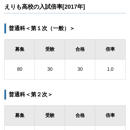
えりも高校の入試倍率[2017年]
普通科＜第１次（一般）＞
募集
受験
合格
倍率
80
30
30
1.0
普通科＜第２次＞
募集
受験
合格
倍率