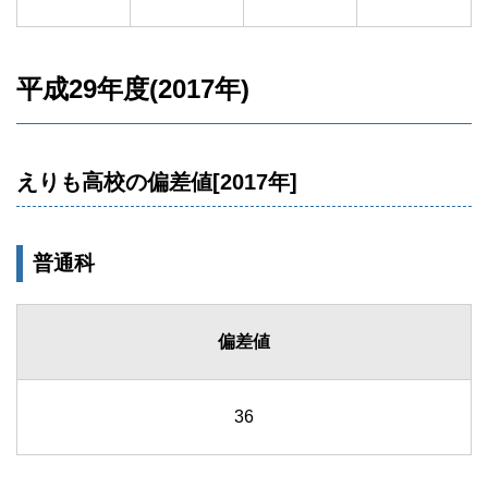
平成29年度(2017年)
えりも高校の偏差値[2017年]
普通科
偏差値
36