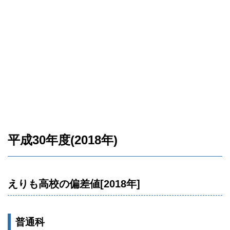
平成30年度(2018年)
えりも高校の偏差値[2018年]
普通科