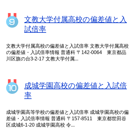
文教大学付属高校の偏差値と入
試倍率
文教大学付属高校の偏差値と入試倍率 文教大学付属高校
の偏差値・入試倍率情報 普通科 〒142-0064 東京都品
川区旗の台3-2-17 文教大学付属...
成城学園高校の偏差値と入試倍
率
成城学園高等学校の偏差値と入試倍率 成城学園高校の偏
差値・入試倍率情報 普通科 〒157-8511 東京都世田谷
区成城6-1-20 成城学園高校 令...