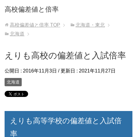
高校偏差値と倍率
高校偏差値と倍率
TOP
北海道・東北
北海道
えりも高校の偏差値と入試倍率
公開日 :
2016年11月3日
/ 更新日 :
2021年11月27日
北海道
えりも高等学校の偏差値と入試倍
率