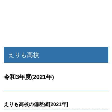
えりも高校
令和3年度(2021年)
えりも高校の偏差値[2021年]