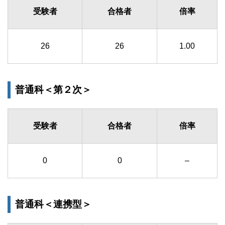
受験者
合格者
倍率
26
26
1.00
普通科＜第２次＞
受験者
合格者
倍率
0
0
–
普通科＜連携型＞