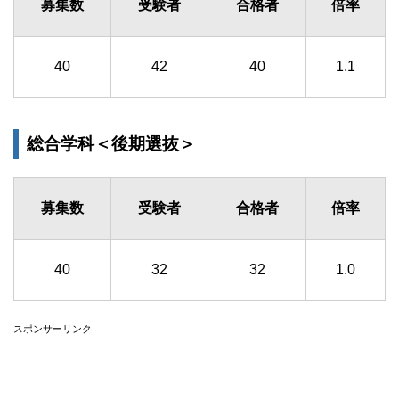
募集数
受験者
合格者
倍率
40
42
40
1.1
総合学科＜後期選抜＞
募集数
受験者
合格者
倍率
40
32
32
1.0
スポンサーリンク