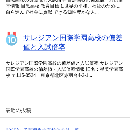
率情報 目黒高校 教育目標 1.世界の平和、福祉のために
自ら進んで社会に貢献 できる知性豊かな人...
サレジアン国際学園高校の偏差
値と入試倍率
サレジアン国際学園高校の偏差値と入試倍率 サレジアン
国際学園高校の偏差値・入試倍率情報 旧名：星美学園高
校 〒115-8524 東京都北区赤羽台4-2-1...
最近の投稿