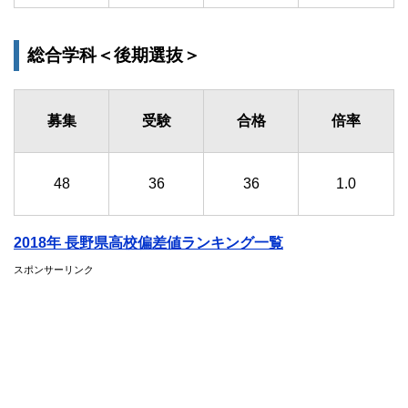
総合学科＜後期選抜＞
募集
受験
合格
倍率
48
36
36
1.0
2018年 長野県高校偏差値ランキング一覧
スポンサーリンク