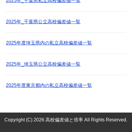
2025年_千葉県私立高校偏差値一覧
2025年_千葉県公立高校偏差値一覧
2025年度埼玉県内の私立高校偏差値一覧
2025年_埼玉県公立高校偏差値一覧
2025年度東京都内の私立高校偏差値一覧
Copyright (C) 2026 高校偏差値と倍率
All Rights Reserved.