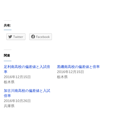
共有:
Twitter
Facebook
関連
足利南高校の偏差値と入試倍
黒磯南高校の偏差値と倍率
率
2016年12月15日
2016年12月15日
栃木県
栃木県
加古川南高校の偏差値と入試
倍率
2016年10月26日
兵庫県