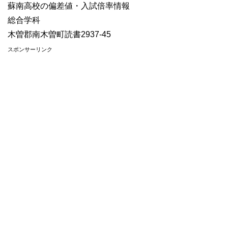
蘇南高校の偏差値・入試倍率情報
総合学科
木曽郡南木曽町読書2937-45
スポンサーリンク