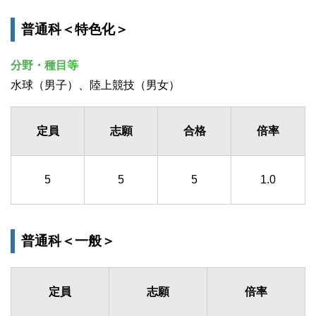
普通科＜特色化＞
分野・種目等
水球（男子）、陸上競技（男女）
定員
志願
合格
倍率
5
5
5
1.0
普通科＜一般＞
定員
志願
倍率