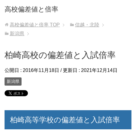
高校偏差値と倍率
高校偏差値と倍率
TOP
信越・北陸
新潟県
柏崎高校の偏差値と入試倍率
公開日 :
2016年11月18日
/ 更新日 :
2021年12月14日
新潟県
柏崎高等学校の偏差値と入試倍率