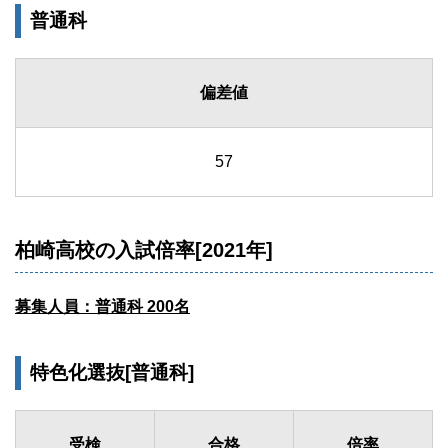
普通科
偏差値
57
柏崎高校の入試倍率[2021年]
募集人員：普通科 200名
特色化選抜[普通科]
受検
合格
倍率