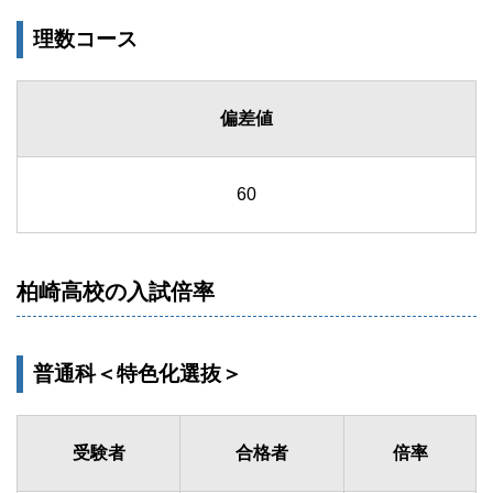
理数コース
偏差値
60
柏崎高校の入試倍率
普通科＜特色化選抜＞
受験者
合格者
倍率