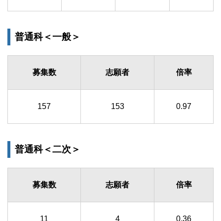
普通科＜一般＞
募集数
志願者
倍率
157
153
0.97
普通科＜二次＞
募集数
志願者
倍率
11
4
0.36