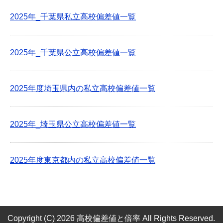
2025年_千葉県私立高校偏差値一覧
2025年_千葉県公立高校偏差値一覧
2025年度埼玉県内の私立高校偏差値一覧
2025年_埼玉県公立高校偏差値一覧
2025年度東京都内の私立高校偏差値一覧
Copyright (C) 2026 高校偏差値と倍率
All Rights Reserved.