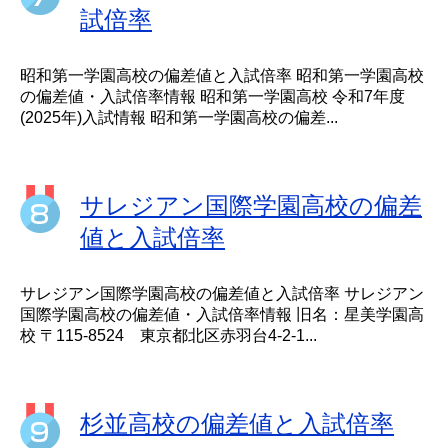
試倍率
昭和第一学園高校の偏差値と入試倍率 昭和第一学園高校
の偏差値・入試倍率情報 昭和第一学園高校 令和7年度
(2025年)入試情報 昭和第一学園高校の偏差...
サレジアン国際学園高校の偏差
値と入試倍率
サレジアン国際学園高校の偏差値と入試倍率 サレジアン
国際学園高校の偏差値・入試倍率情報 旧名：星美学園高
校 〒115-8524 東京都北区赤羽台4-2-1...
杉並高校の偏差値と入試倍率