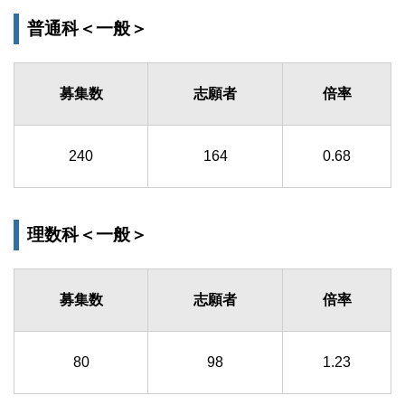
普通科＜一般＞
募集数
志願者
倍率
240
164
0.68
理数科＜一般＞
募集数
志願者
倍率
80
98
1.23