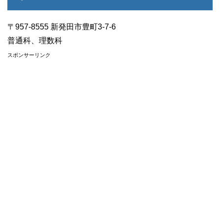
〒957-8555 新発田市豊町3-7-6
普通科、理数科
スポンサーリンク