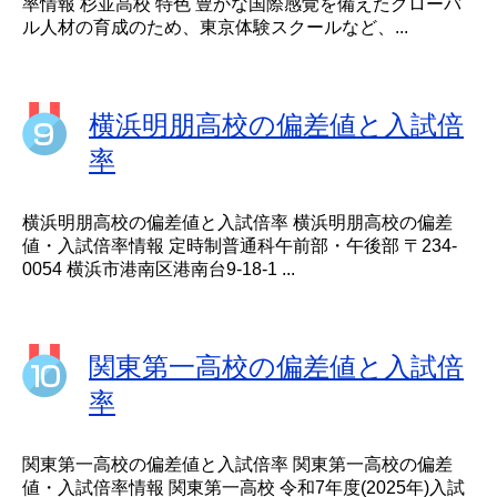
率情報 杉並高校 特色 豊かな国際感覚を備えたグローバ
ル人材の育成のため、東京体験スクールなど、...
横浜明朋高校の偏差値と入試倍
率
横浜明朋高校の偏差値と入試倍率 横浜明朋高校の偏差
値・入試倍率情報 定時制普通科午前部・午後部 〒234-
0054 横浜市港南区港南台9-18-1 ...
関東第一高校の偏差値と入試倍
率
関東第一高校の偏差値と入試倍率 関東第一高校の偏差
値・入試倍率情報 関東第一高校 令和7年度(2025年)入試