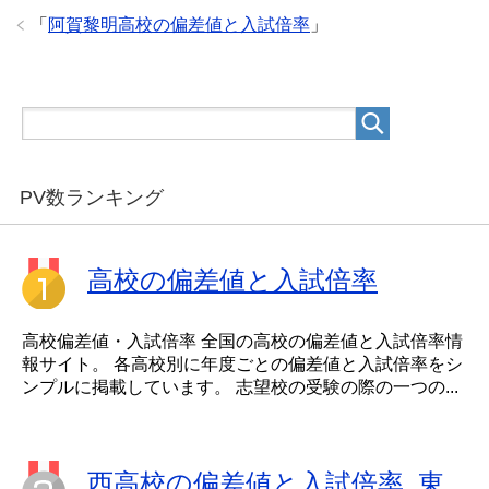
「
阿賀黎明高校の偏差値と入試倍率
」
PV数ランキング
高校の偏差値と入試倍率
高校偏差値・入試倍率 全国の高校の偏差値と入試倍率情
報サイト。 各高校別に年度ごとの偏差値と入試倍率をシ
ンプルに掲載しています。 志望校の受験の際の一つの...
西高校の偏差値と入試倍率_東