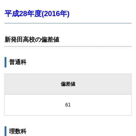
平成28年度(2016年)
新発田高校の偏差値
普通科
偏差値
61
理数科