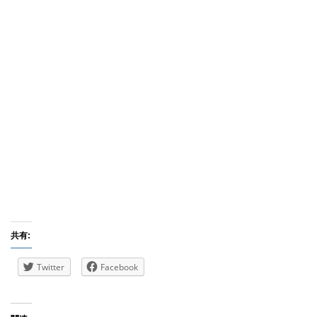
共有:
Twitter
Facebook