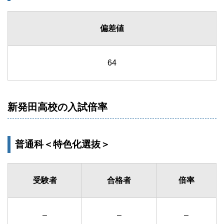
偏差値
64
新発田高校の入試倍率
普通科＜特色化選抜＞
受験者
合格者
倍率
–
–
–