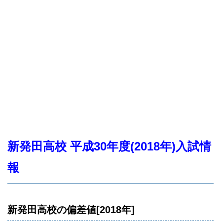
新発田高校 平成30年度(2018年)入試情
報
新発田高校の偏差値[2018年]