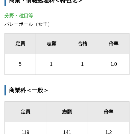
商業・情報処理科＜特色化＞
分野・種目等
バレーボール（女子）
定員
志願
合格
倍率
5
1
1
1.0
商業科＜一般＞
定員
志願
倍率
119
141
1.2