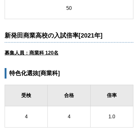
50
新発田商業高校の入試倍率[2021年]
募集人員：商業科 120名
特色化選抜[商業科]
受検
合格
倍率
4
4
1.0