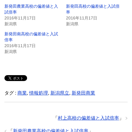
新発田農業高校の偏差値と入
新発田高校の偏差値と入試倍
試倍率
率
2016年11月17日
2016年11月17日
新潟県
新潟県
新発田南高校の偏差値と入試
倍率
2016年11月17日
新潟県
タグ :
商業
,
情報処理
,
新潟県立
,
新発田商業
「
村上高校の偏差値と入試倍率
」
「
新発田農業高校の偏差値と入試倍率
」