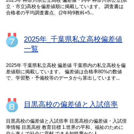
2025年 神奈川県公立高校 偏差値・内申 神奈川県公立(県
立・市立)高校を偏差値順に掲載しています。 調査書は
合格者の平均調査書点、(2年時9教科×5...
2025年_千葉県私立高校偏差値
一覧
2025年 千葉県私立高校 偏差値 千葉県内の私立高校を偏
差値順に掲載しています。 偏差値は合格率80%の数値
で、学習塾・予備校等のデータから算出しています...
目黒高校の偏差値と入試倍率
目黒高校の偏差値と入試倍率 目黒高校の偏差値・入試倍
率情報 目黒高校 教育目標 1.世界の平和、福祉のために
自ら進んで社会に貢献 できる知性豊かな人...