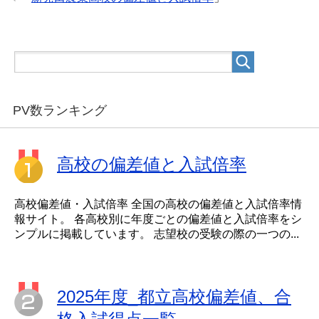
PV数ランキング
高校の偏差値と入試倍率
高校偏差値・入試倍率 全国の高校の偏差値と入試倍率情
報サイト。 各高校別に年度ごとの偏差値と入試倍率をシ
ンプルに掲載しています。 志望校の受験の際の一つの...
2025年度_都立高校偏差値、合