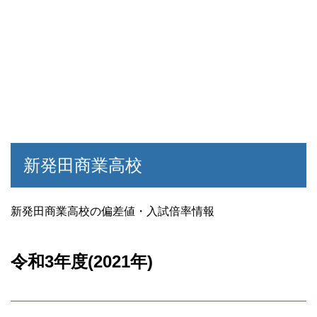
新発田商業高校
新発田商業高校の偏差値・入試倍率情報
令和3年度(2021年)