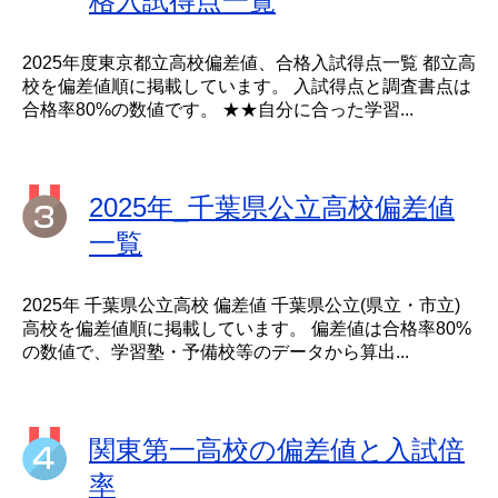
格入試得点一覧
2025年度東京都立高校偏差値、合格入試得点一覧 都立高
校を偏差値順に掲載しています。 入試得点と調査書点は
合格率80%の数値です。 ★★自分に合った学習...
2025年_千葉県公立高校偏差値
一覧
2025年 千葉県公立高校 偏差値 千葉県公立(県立・市立)
高校を偏差値順に掲載しています。 偏差値は合格率80%
の数値で、学習塾・予備校等のデータから算出...
関東第一高校の偏差値と入試倍
率