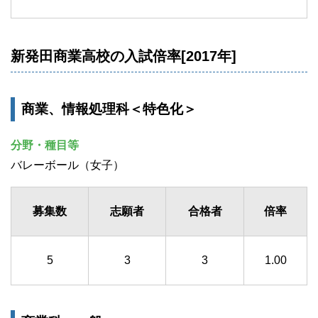
新発田商業高校の入試倍率[2017年]
商業、情報処理科＜特色化＞
分野・種目等
バレーボール（女子）
募集数
志願者
合格者
倍率
5
3
3
1.00