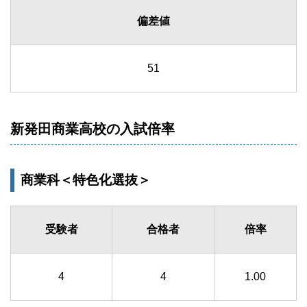
偏差値
51
新発田商業高校の入試倍率
商業科＜特色化選抜＞
受験者
合格者
倍率
4
4
1.00