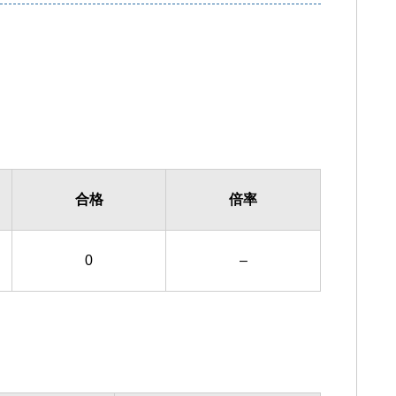
合格
倍率
0
–