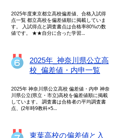
2025年度東京都立高校偏差値、合格入試得
点一覧 都立高校を偏差値順に掲載していま
す。 入試得点と調査書点は合格率80%の数
値です。 ★★自分に合った学習...
2025年_神奈川県公立高
校_偏差値・内申一覧
2025年 神奈川県公立高校 偏差値・内申 神奈
川県公立(県立・市立)高校を偏差値順に掲載
しています。 調査書は合格者の平均調査書
点、(2年時9教科×5...
東葉高校の偏差値と入