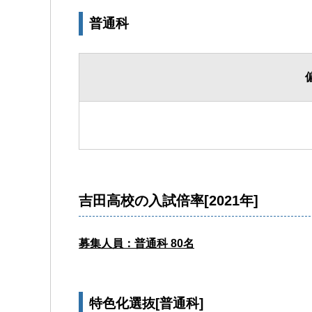
普通科
吉田高校の入試倍率[2021年]
募集人員：普通科 80名
特色化選抜[普通科]