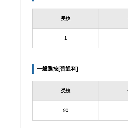
受検
1
一般選抜[普通科]
受検
90