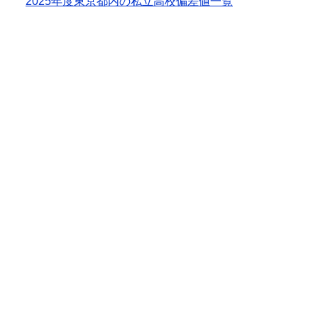
2025年度東京都内の私立高校偏差値一覧