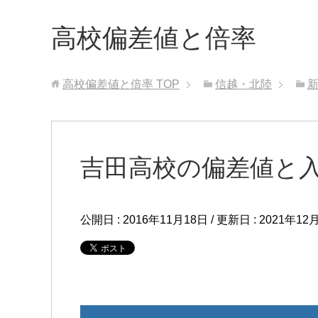
高校偏差値と倍率
高校偏差値と倍率
TOP
信越・北陸
吉田高校の偏差値と入
公開日 :
2016年11月18日
/ 更新日 :
2021年12