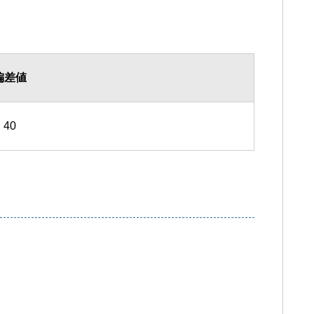
偏差値
40