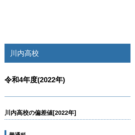
川内高校
令和4年度(2022年)
川内高校の偏差値[2022年]