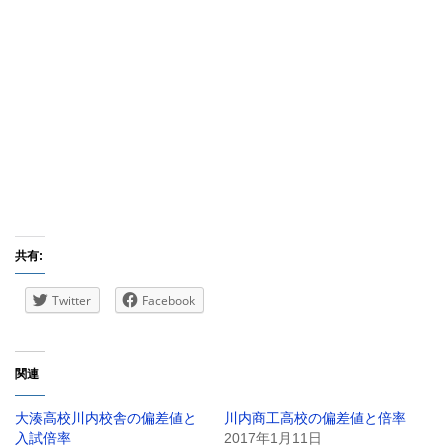
共有:
Twitter
Facebook
関連
大湊高校川内校舎の偏差値と
川内商工高校の偏差値と倍率
入試倍率
2017年1月11日