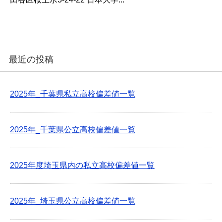
最近の投稿
2025年_千葉県私立高校偏差値一覧
2025年_千葉県公立高校偏差値一覧
2025年度埼玉県内の私立高校偏差値一覧
2025年_埼玉県公立高校偏差値一覧