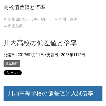
高校偏差値と倍率
高校偏差値と倍率
TOP
九州・沖縄
鹿児島県
川内高校の偏差値と倍率
公開日 :
2017年1月11日
/ 更新日 :
2023年1月2日
鹿児島県
川内高等学校の偏差値と入試倍率