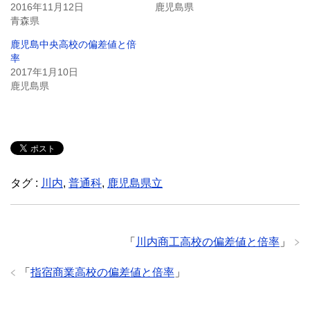
2016年11月12日
鹿児島県
青森県
鹿児島中央高校の偏差値と倍
率
2017年1月10日
鹿児島県
タグ :
川内
,
普通科
,
鹿児島県立
「
川内商工高校の偏差値と倍率
」
「
指宿商業高校の偏差値と倍率
」