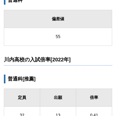
普通科
偏差値
55
川内高校の入試倍率[2022年]
普通科[推薦]
定員
出願
倍率
32
13
0.41