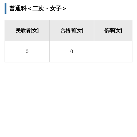
普通科＜二次・女子＞
受験者[女]
合格者[女]
倍率[女]
0
0
–