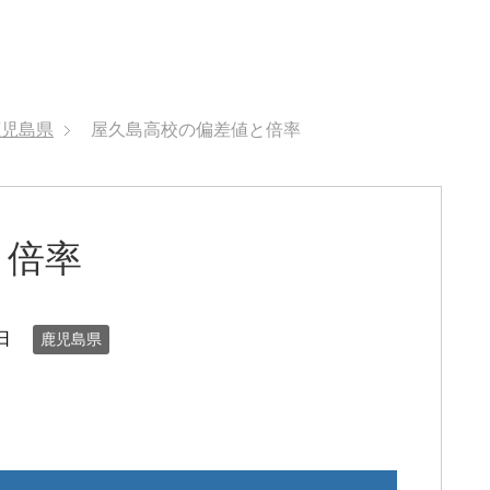
鹿児島県
屋久島高校の偏差値と倍率
と倍率
日
鹿児島県