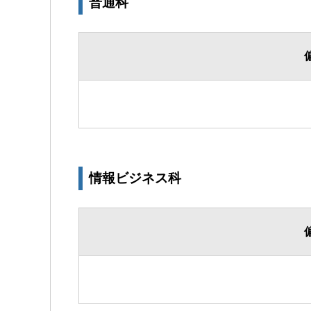
普通科
情報ビジネス科