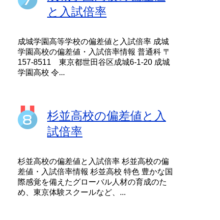
と入試倍率
成城学園高等学校の偏差値と入試倍率 成城
学園高校の偏差値・入試倍率情報 普通科 〒
157-8511 東京都世田谷区成城6-1-20 成城
学園高校 令...
杉並高校の偏差値と入
試倍率
杉並高校の偏差値と入試倍率 杉並高校の偏
差値・入試倍率情報 杉並高校 特色 豊かな国
際感覚を備えたグローバル人材の育成のた
め、東京体験スクールなど、...