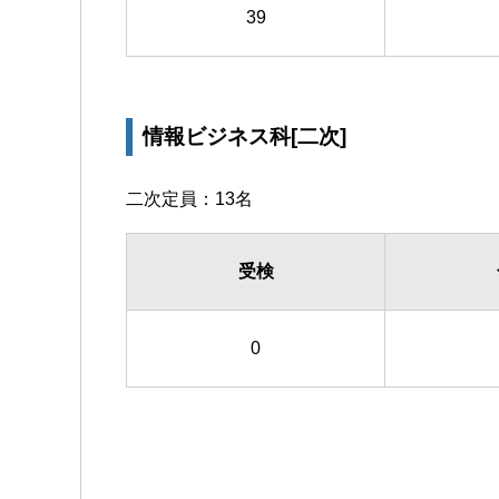
39
情報ビジネス科[二次]
二次定員：13名
受検
0