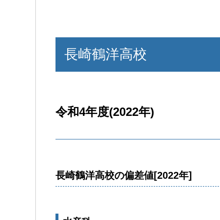
長崎鶴洋高校
令和4年度(2022年)
長崎鶴洋高校の偏差値[2022年]