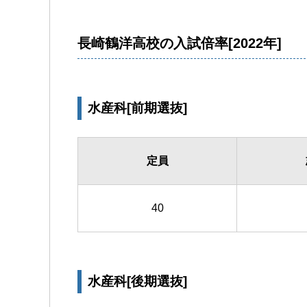
長崎鶴洋高校の入試倍率[2022年]
水産科[前期選抜]
定員
40
水産科[後期選抜]