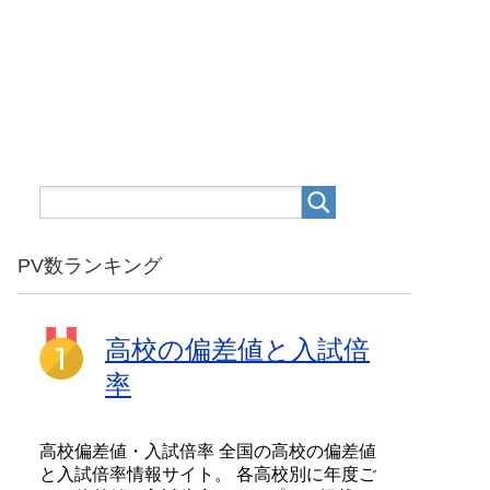
PV数ランキング
高校の偏差値と入試倍
率
高校偏差値・入試倍率 全国の高校の偏差値
と入試倍率情報サイト。 各高校別に年度ご