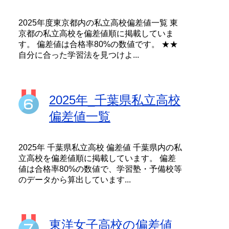
2025年度東京都内の私立高校偏差値一覧 東
京都の私立高校を偏差値順に掲載していま
す。 偏差値は合格率80%の数値です。 ★★
自分に合った学習法を見つけよ...
2025年_千葉県私立高校
偏差値一覧
2025年 千葉県私立高校 偏差値 千葉県内の私
立高校を偏差値順に掲載しています。 偏差
値は合格率80%の数値で、学習塾・予備校等
のデータから算出しています...
東洋女子高校の偏差値