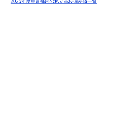
2025年度東京都内の私立高校偏差値一覧