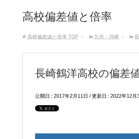
高校偏差値と倍率
高校偏差値と倍率
TOP
九州・沖縄
長崎鶴洋高校の偏差
公開日 :
2017年2月11日
/ 更新日 :
2022年12月