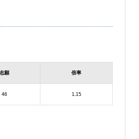
志願
倍率
46
1.15