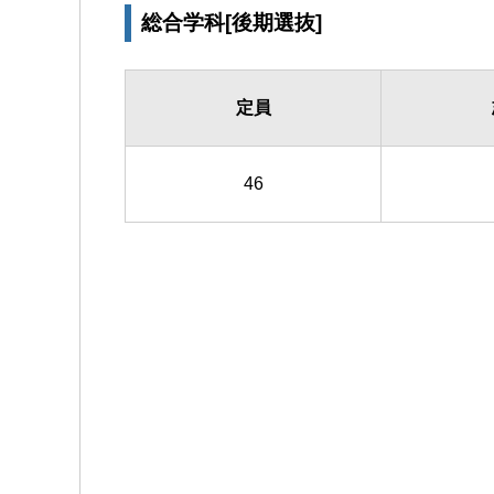
総合学科[後期選抜]
定員
46