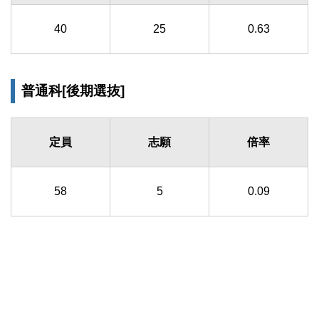
40
25
0.63
普通科[後期選抜]
定員
志願
倍率
58
5
0.09