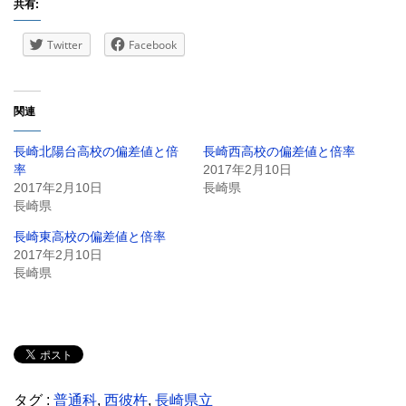
共有:
Twitter
Facebook
関連
長崎北陽台高校の偏差値と倍
長崎西高校の偏差値と倍率
率
2017年2月10日
2017年2月10日
長崎県
長崎県
長崎東高校の偏差値と倍率
2017年2月10日
長崎県
タグ :
普通科
,
西彼杵
,
長崎県立