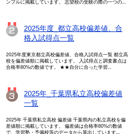
ンプルに掲載しています。 志望校の受験の際の一つの...
2025年度_都立高校偏差値、合
格入試得点一覧
2025年度東京都立高校偏差値、合格入試得点一覧 都立高
校を偏差値順に掲載しています。 入試得点と調査書点は
合格率80%の数値です。 ★★自分に合った学習...
2025年_千葉県私立高校偏差値
一覧
2025年 千葉県私立高校 偏差値 千葉県内の私立高校を偏
差値順に掲載しています。 偏差値は合格率80%の数値
で、学習塾・予備校等のデータから算出しています...