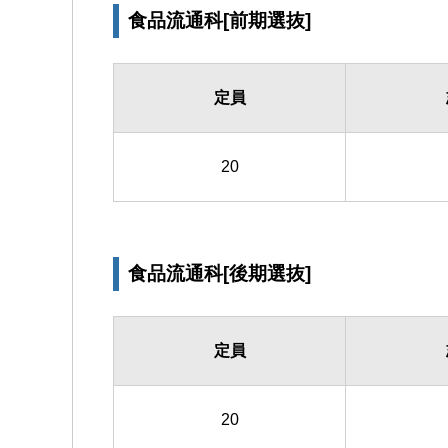
食品流通科[前期選抜]
定員
20
食品流通科[後期選抜]
定員
20