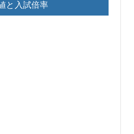
値と入試倍率