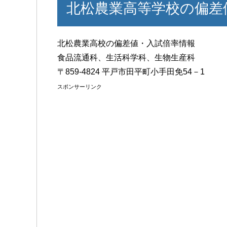
北松農業高等学校の偏差
北松農業高校の偏差値・入試倍率情報
食品流通科、生活科学科、生物生産科
〒859-4824 平戸市田平町小手田免54－1
スポンサーリンク