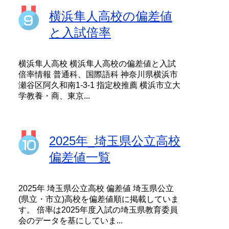
横浜隼人高校の偏差値
と入試倍率
横浜隼人高校 横浜隼人高校の偏差値と入試
倍率情報 普通科、国際語科 神奈川県横浜市
瀬谷区阿久和南1-3-1 指定校推薦 横浜市立大
学教養・商、東京...
2025年_埼玉県公立高校
偏差値一覧
2025年 埼玉県公立高校 偏差値 埼玉県公立
(県立・市立)高校を偏差値順に掲載していま
す。 倍率は2025年度入試の埼玉県教育委員
会のデータを基にしていま...