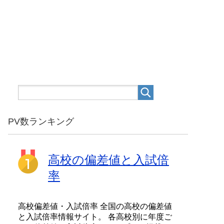
PV数ランキング
高校の偏差値と入試倍
率
高校偏差値・入試倍率 全国の高校の偏差値
と入試倍率情報サイト。 各高校別に年度ご