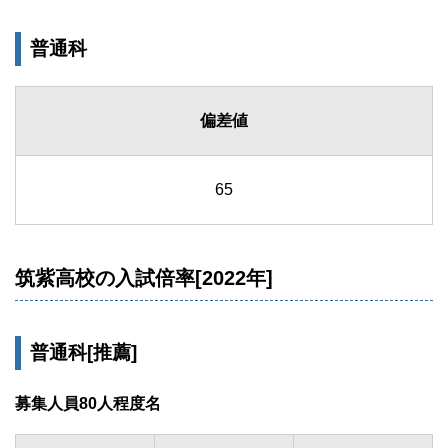
普通科
偏差値
65
筑紫高校の入試倍率[2022年]
普通科[推薦]
募集人員80人程度名