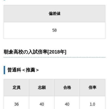
偏差値
58
朝倉高校の入試倍率[2018年]
普通科＜推薦＞
定員
志願
合格
倍率
36
40
40
1.0