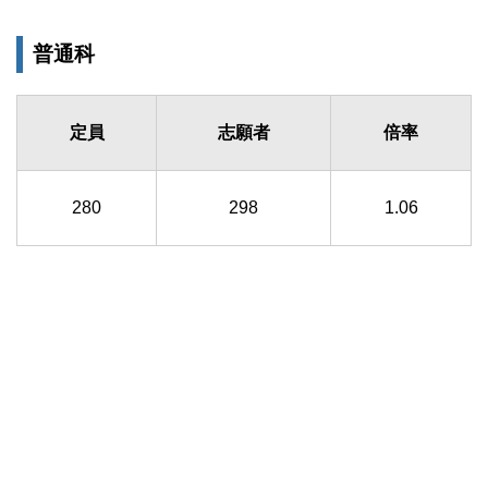
普通科
定員
志願者
倍率
280
298
1.06