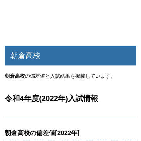
朝倉高校
朝倉高校
の偏差値と入試結果を掲載しています。
令和4年度(2022年)入試情報
朝倉高校の偏差値[2022年]