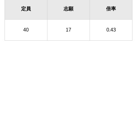
定員
志願
倍率
40
17
0.43