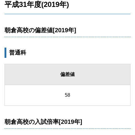
平成31年度(2019年)
朝倉高校の偏差値[2019年]
普通科
偏差値
58
朝倉高校の入試倍率[2019年]