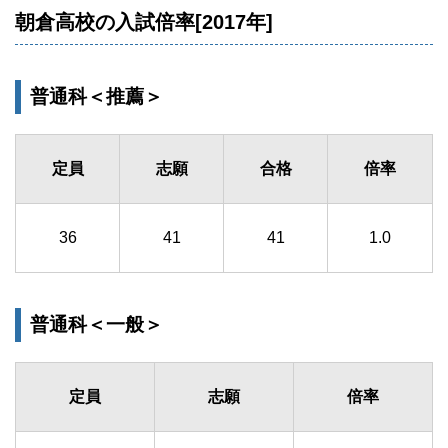
朝倉高校の入試倍率[2017年]
普通科＜推薦＞
定員
志願
合格
倍率
36
41
41
1.0
普通科＜一般＞
定員
志願
倍率