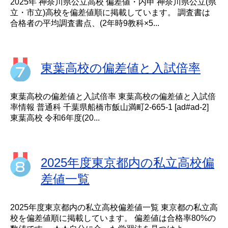
2025年 神奈川県公立高校 偏差値・内申 神奈川県公立(県
立・市立)高校を偏差値順に掲載しています。 調査書は
合格者の平均調査書点、(2年時9教科×5...
東葉高校の偏差値と入試倍率
東葉高校の偏差値と入試倍率 東葉高校の偏差値と入試倍
率情報 普通科 千葉県船橋市飯山満町2-665-1 [ad#ad-2]
東葉高校 令和6年度(20...
2025年度東京都内の私立高校偏
差値一覧
2025年度東京都内の私立高校偏差値一覧 東京都の私立高
校を偏差値順に掲載しています。 偏差値は合格率80%の