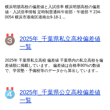
横浜明朋高校の偏差値と入試倍率 横浜明朋高校の偏差
値・入試倍率情報 定時制普通科午前部・午後部 〒234-
0054 横浜市港南区港南台9-18-1 ...
2025年_千葉県私立高校偏差値
一覧
2025年 千葉県私立高校 偏差値 千葉県内の私立高校を偏
差値順に掲載しています。 偏差値は合格率80%の数値
で、学習塾・予備校等のデータから算出しています...
2025年_千葉県公立高校偏差値
一覧