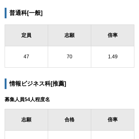
普通科[一般]
定員
志願
倍率
47
70
1.49
情報ビジネス科[推薦]
募集人員54人程度名
志願
合格
倍率