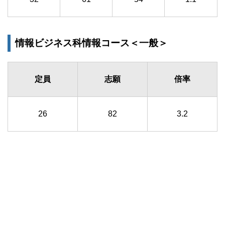
情報ビジネス科情報コース＜一般＞
定員
志願
倍率
26
82
3.2