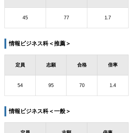
45
77
1.7
情報ビジネス科＜推薦＞
定員
志願
合格
倍率
54
95
70
1.4
情報ビジネス科＜一般＞
定員
志願
倍率