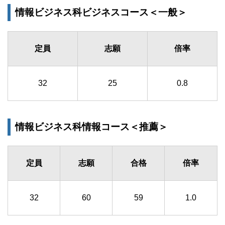
情報ビジネス科ビジネスコース＜一般＞
定員
志願
倍率
32
25
0.8
情報ビジネス科情報コース＜推薦＞
定員
志願
合格
倍率
32
60
59
1.0