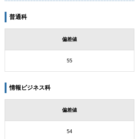
普通科
偏差値
55
情報ビジネス科
偏差値
54