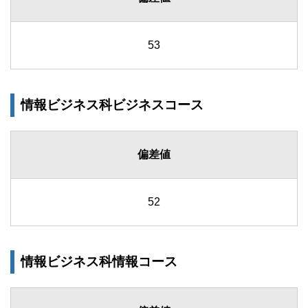
53
情報ビジネス科ビジネスコース
偏差値
52
情報ビジネス科情報コース