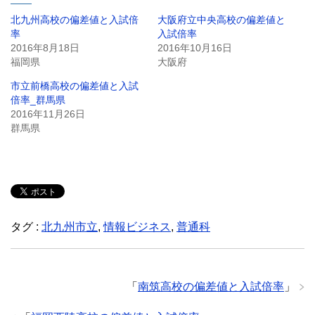
北九州高校の偏差値と入試倍
大阪府立中央高校の偏差値と
率
入試倍率
2016年8月18日
2016年10月16日
福岡県
大阪府
市立前橋高校の偏差値と入試
倍率_群馬県
2016年11月26日
群馬県
タグ :
北九州市立
,
情報ビジネス
,
普通科
「
南筑高校の偏差値と入試倍率
」