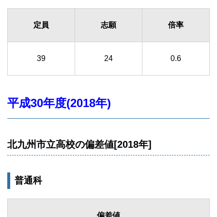
定員
志願
倍率
39
24
0.6
平成30年度(2018年)
北九州市立高校の偏差値[2018年]
普通科
偏差値