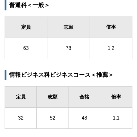
普通科＜一般＞
定員
志願
倍率
63
78
1.2
情報ビジネス科ビジネスコース＜推薦＞
定員
志願
合格
倍率
32
52
48
1.1