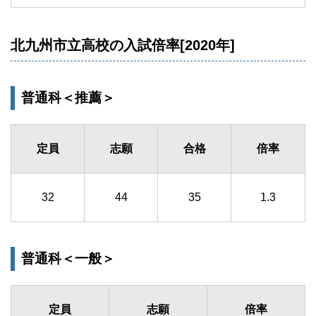
北九州市立高校の入試倍率[2020年]
普通科＜推薦＞
定員
志願
合格
倍率
32
44
35
1.3
普通科＜一般＞
定員
志願
倍率