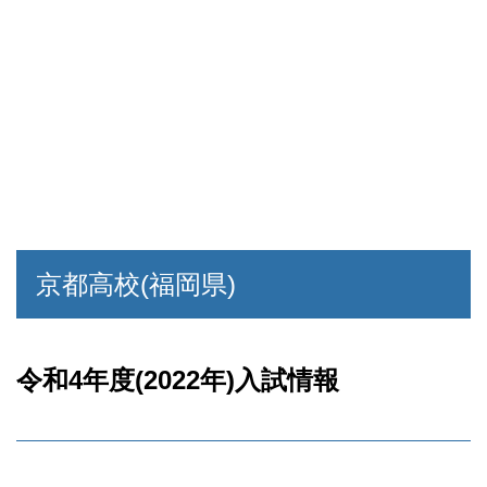
京都高校(福岡県)
令和4年度(2022年)入試情報