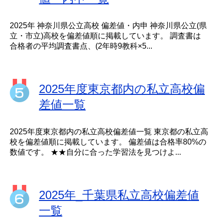
2025年 神奈川県公立高校 偏差値・内申 神奈川県公立(県
立・市立)高校を偏差値順に掲載しています。 調査書は
合格者の平均調査書点、(2年時9教科×5...
2025年度東京都内の私立高校偏
差値一覧
2025年度東京都内の私立高校偏差値一覧 東京都の私立高
校を偏差値順に掲載しています。 偏差値は合格率80%の
数値です。 ★★自分に合った学習法を見つけよ...
2025年_千葉県私立高校偏差値
一覧