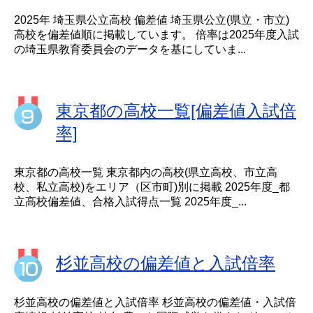
2025年 埼玉県公立高校 偏差値 埼玉県公立(県立・市立)
高校を偏差値順に掲載しています。 倍率は2025年度入試
の埼玉県教育委員会のデータを基にしていま...
東京都の高校一覧[偏差値入試倍
率]
東京都の高校一覧 東京都内の高校(県立高校、市立高
校、私立高校)をエリア（区市町)別に掲載 2025年度_都
立高校偏差値、合格入試得点一覧 2025年度_...
杉並高校の偏差値と入試倍率
杉並高校の偏差値と入試倍率 杉並高校の偏差値・入試倍