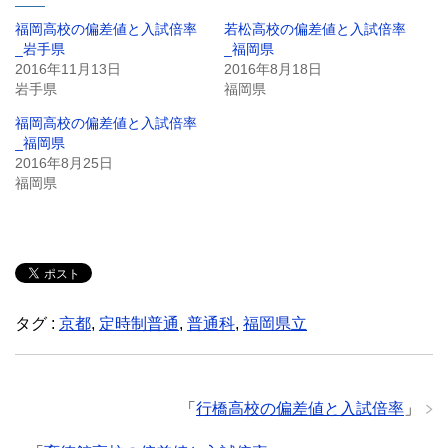
福岡高校の偏差値と入試倍率
若松高校の偏差値と入試倍率
_岩手県
_福岡県
2016年11月13日
2016年8月18日
岩手県
福岡県
福岡高校の偏差値と入試倍率
_福岡県
2016年8月25日
福岡県
タグ :
京都
,
定時制普通
,
普通科
,
福岡県立
「
行橋高校の偏差値と入試倍率
」