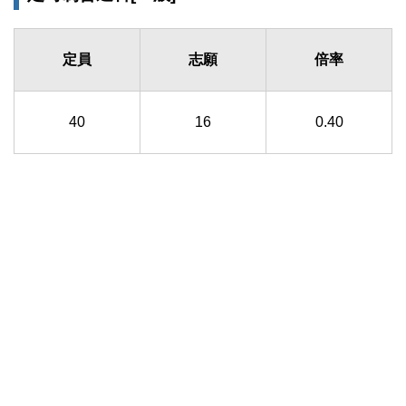
定員
志願
倍率
40
16
0.40