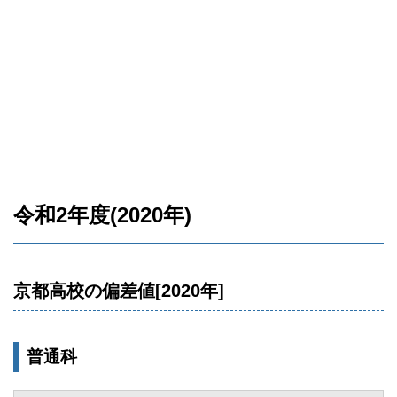
令和2年度(2020年)
京都高校の偏差値[2020年]
普通科