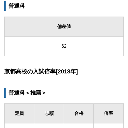
普通科
偏差値
62
京都高校の入試倍率[2018年]
普通科＜推薦＞
定員
志願
合格
倍率