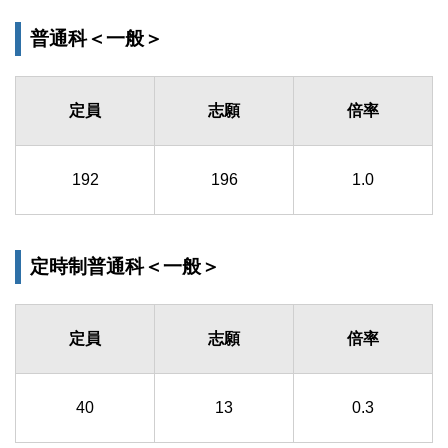
普通科＜一般＞
定員
志願
倍率
192
196
1.0
定時制普通科＜一般＞
定員
志願
倍率
40
13
0.3