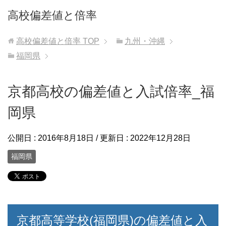
高校偏差値と倍率
高校偏差値と倍率
TOP
九州・沖縄
福岡県
京都高校の偏差値と入試倍率_福
岡県
公開日 :
2016年8月18日
/ 更新日 :
2022年12月28日
福岡県
京都高等学校(福岡県)の偏差値と入