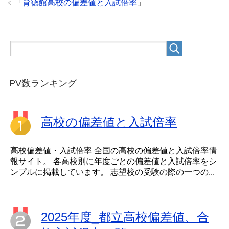
「
育徳館高校の偏差値と入試倍率
」
PV数ランキング
高校の偏差値と入試倍率
高校偏差値・入試倍率 全国の高校の偏差値と入試倍率情
報サイト。 各高校別に年度ごとの偏差値と入試倍率をシ
ンプルに掲載しています。 志望校の受験の際の一つの...
2025年度_都立高校偏差値、合