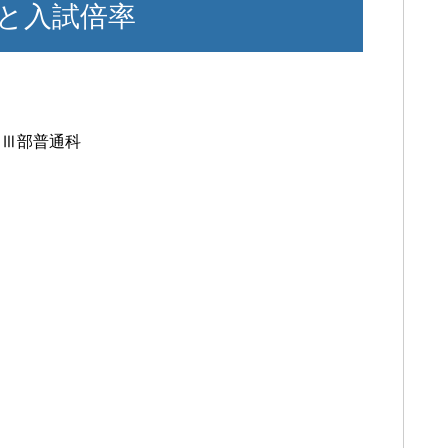
と入試倍率
制Ⅲ部普通科