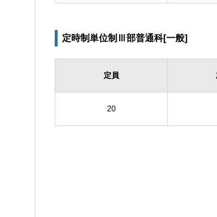
定時制単位制Ⅲ部普通科[一般]
定員
20