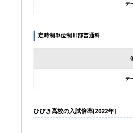
デ
定時制単位制Ⅲ部普通科
デ
ひびき高校の入試倍率[2022年]