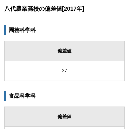
八代農業高校の偏差値[2017年]
園芸科学科
偏差値
37
食品科学科
偏差値