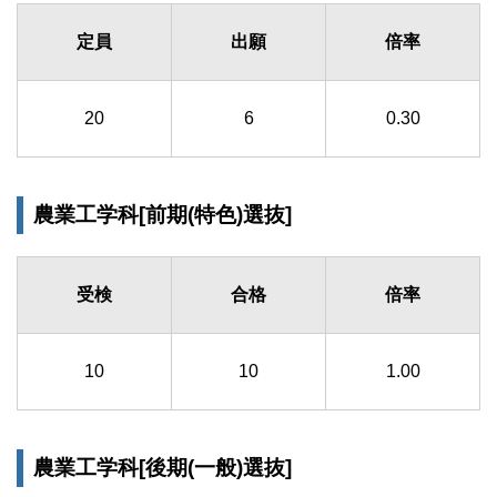
定員
出願
倍率
20
6
0.30
農業工学科[前期(特色)選抜]
受検
合格
倍率
10
10
1.00
農業工学科[後期(一般)選抜]