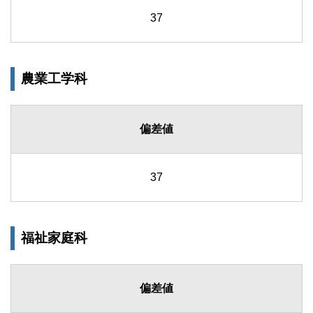
37
農業工学科
偏差値
37
福祉家庭科
偏差値