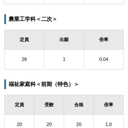
農業工学科＜二次＞
定員
出願
倍率
26
1
0.04
福祉家庭科＜前期（特色）＞
定員
受験
合格
倍率
20
20
20
1.0