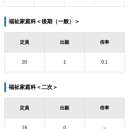
福祉家庭科＜後期（一般）＞
定員
出願
倍率
20
1
0.1
福祉家庭科＜二次＞
定員
出願
倍率
19
0
–