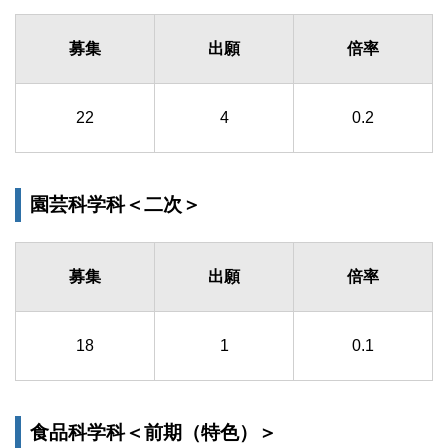
募集
出願
倍率
22
4
0.2
園芸科学科＜二次＞
募集
出願
倍率
18
1
0.1
食品科学科＜前期（特色）＞