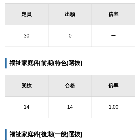
定員
出願
倍率
30
0
ー
福祉家庭科[前期(特色)選抜]
受検
合格
倍率
14
14
1.00
福祉家庭科[後期(一般)選抜]