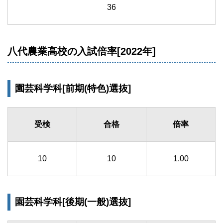
36
八代農業高校の入試倍率[2022年]
園芸科学科[前期(特色)選抜]
受検
合格
倍率
10
10
1.00
園芸科学科[後期(一般)選抜]