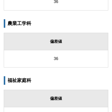
36
農業工学科
偏差値
36
福祉家庭科
偏差値