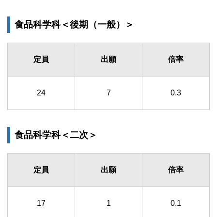
食品科学科＜後期（一般）＞
定員
出願
倍率
24
7
0.3
食品科学科＜二次＞
定員
出願
倍率
17
1
0.1