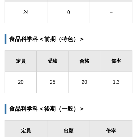
24
0
–
食品科学科＜前期（特色）＞
定員
受験
合格
倍率
20
25
20
1.3
食品科学科＜後期（一般）＞
定員
出願
倍率