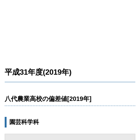
平成31年度(2019年)
八代農業高校の偏差値[2019年]
園芸科学科