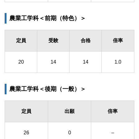
農業工学科＜前期（特色）＞
定員
受験
合格
倍率
20
14
14
1.0
農業工学科＜後期（一般）＞
定員
出願
倍率
26
0
–