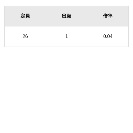
定員
出願
倍率
26
1
0.04