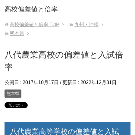
高校偏差値と倍率
高校偏差値と倍率
TOP
九州・沖縄
熊本県
八代農業高校の偏差値と入試倍
率
公開日 :
2017年10月17日
/ 更新日 :
2022年12月31日
熊本県
八代農業高等学校の偏差値と入試