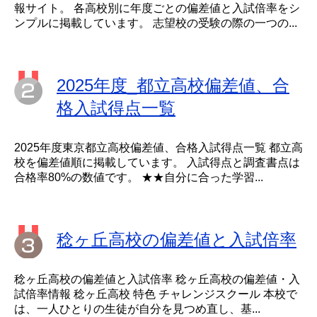
報サイト。 各高校別に年度ごとの偏差値と入試倍率をシ
ンプルに掲載しています。 志望校の受験の際の一つの...
2025年度_都立高校偏差値、合
格入試得点一覧
2025年度東京都立高校偏差値、合格入試得点一覧 都立高
校を偏差値順に掲載しています。 入試得点と調査書点は
合格率80%の数値です。 ★★自分に合った学習...
稔ヶ丘高校の偏差値と入試倍率
稔ヶ丘高校の偏差値と入試倍率 稔ヶ丘高校の偏差値・入
試倍率情報 稔ヶ丘高校 特色 チャレンジスクール 本校で
は、一人ひとりの生徒が自分を見つめ直し、基...