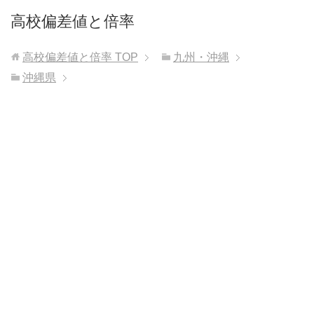
高校偏差値と倍率
高校偏差値と倍率
TOP
九州・沖縄
沖縄県