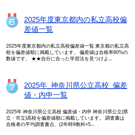
2025年度東京都内の私立高校偏
差値一覧
2025年度東京都内の私立高校偏差値一覧 東京都の私立高
校を偏差値順に掲載しています。 偏差値は合格率80%の
数値です。 ★★自分に合った学習法を見つけよ...
2025年_神奈川県公立高校_偏差
値・内申一覧
2025年 神奈川県公立高校 偏差値・内申 神奈川県公立(県
立・市立)高校を偏差値順に掲載しています。 調査書は
合格者の平均調査書点、(2年時9教科×5...