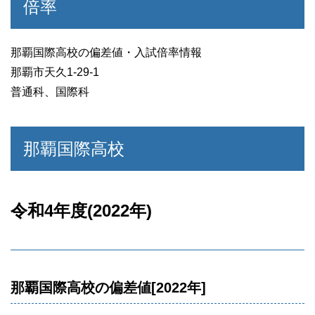
倍率
那覇国際高校の偏差値・入試倍率情報
那覇市天久1-29-1
普通科、国際科
那覇国際高校
令和4年度(2022年)
那覇国際高校の偏差値[2022年]