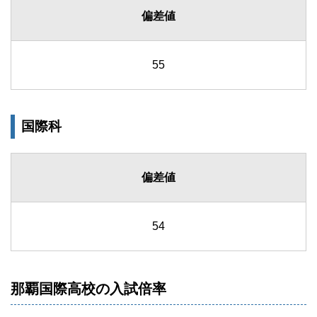
偏差値
55
国際科
偏差値
54
那覇国際高校の入試倍率