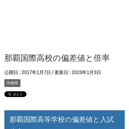
那覇国際高校の偏差値と倍率
公開日 :
2017年1月7日
/ 更新日 :
2023年1月3日
沖縄県
那覇国際高等学校の偏差値と入試