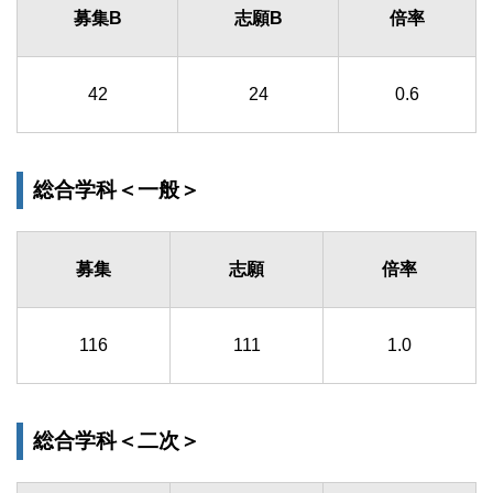
募集B
志願B
倍率
42
24
0.6
総合学科＜一般＞
募集
志願
倍率
116
111
1.0
総合学科＜二次＞