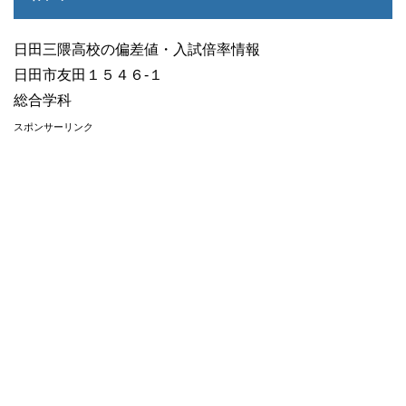
日田三隈高校の偏差値・入試倍率情報
日田市友田１５４６-１
総合学科
スポンサーリンク