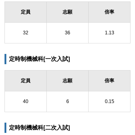
定員
志願
倍率
32
36
1.13
定時制機械科[一次入試]
定員
志願
倍率
40
6
0.15
定時制機械科[二次入試]