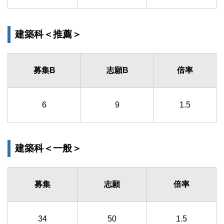
建築科＜推薦＞
募集B
志願B
倍率
6
9
1.5
建築科＜一般＞
募集
志願
倍率
34
50
1.5