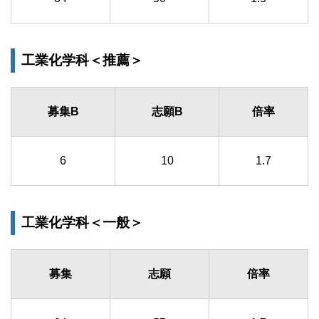
工業化学科＜推薦＞
募集B
志願B
倍率
6
10
1.7
工業化学科＜一般＞
募集
志願
倍率