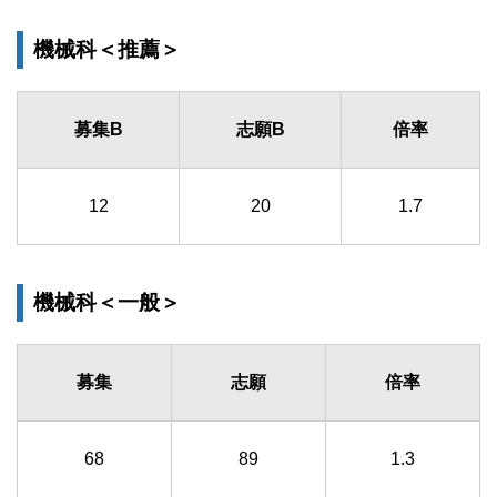
機械科＜推薦＞
募集B
志願B
倍率
12
20
1.7
機械科＜一般＞
募集
志願
倍率
68
89
1.3