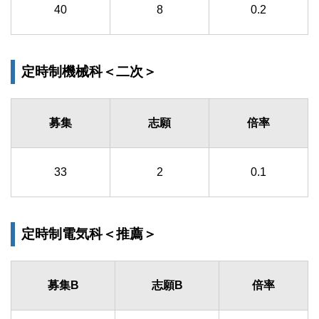
40
8
0.2
定時制機械科＜二次＞
募集
志願
倍率
33
2
0.1
定時制電気科＜推薦＞
募集B
志願B
倍率