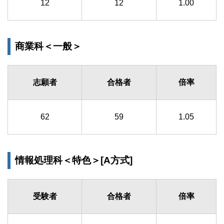
12
12
1.00
商業科＜一般＞
志願者
合格者
倍率
62
59
1.05
情報処理科＜特色＞[A方式]
受験者
合格者
倍率