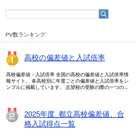
PV数ランキング
高校の偏差値と入試倍率
高校偏差値・入試倍率 全国の高校の偏差値と入試倍率情
報サイト。 各高校別に年度ごとの偏差値と入試倍率をシ
ンプルに掲載しています。 志望校の受験の際の一つの...
2025年度_都立高校偏差値、合
格入試得点一覧