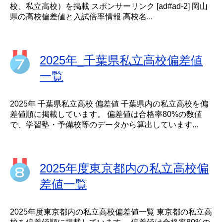
校、私立高校）を掲載 スポンサーリンク [ad#ad-2] 岡山
県の高校偏差値と入試倍率情報 高校名...
2025年_千葉県私立高校偏差値
一覧
2025年 千葉県私立高校 偏差値 千葉県内の私立高校を偏
差値順に掲載しています。 偏差値は合格率80%の数値
で、学習塾・予備校等のデータから算出しています...
2025年度東京都内の私立高校偏
差値一覧
2025年度東京都内の私立高校偏差値一覧 東京都の私立高