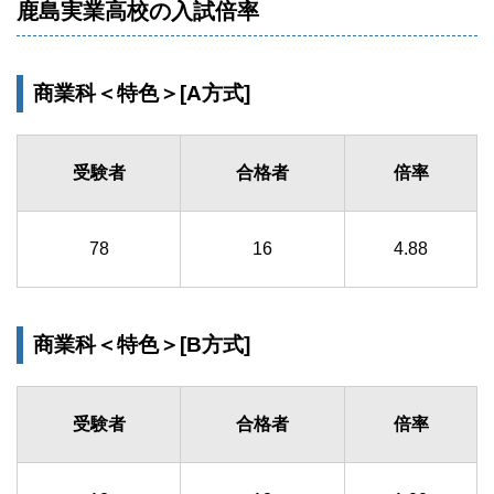
鹿島実業高校の入試倍率
商業科＜特色＞[A方式]
受験者
合格者
倍率
78
16
4.88
商業科＜特色＞[B方式]
受験者
合格者
倍率