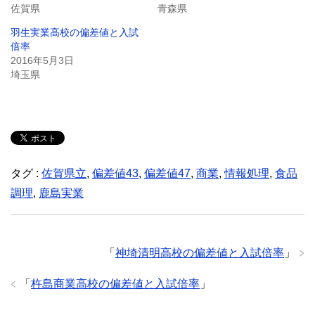
佐賀県
青森県
羽生実業高校の偏差値と入試
倍率
2016年5月3日
埼玉県
タグ :
佐賀県立
,
偏差値43
,
偏差値47
,
商業
,
情報処理
,
食品
調理
,
鹿島実業
「
神埼清明高校の偏差値と入試倍率
」
「
杵島商業高校の偏差値と入試倍率
」