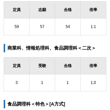
定員
志願
合格
倍率
59
57
54
1.1
商業科、情報処理科、食品調理科＜二次＞
定員
受験
合格
倍率
3
1
1
1.0
食品調理科＜特色＞[A方式]