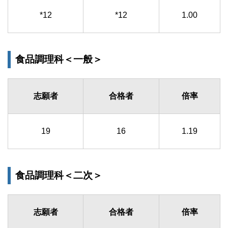
*12
*12
1.00
食品調理科＜一般＞
志願者
合格者
倍率
19
16
1.19
食品調理科＜二次＞
志願者
合格者
倍率