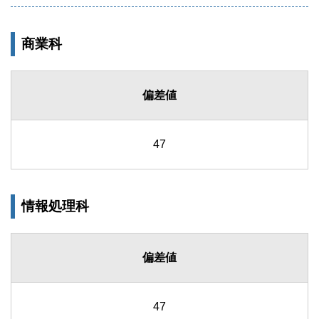
商業科
偏差値
47
情報処理科
偏差値
47