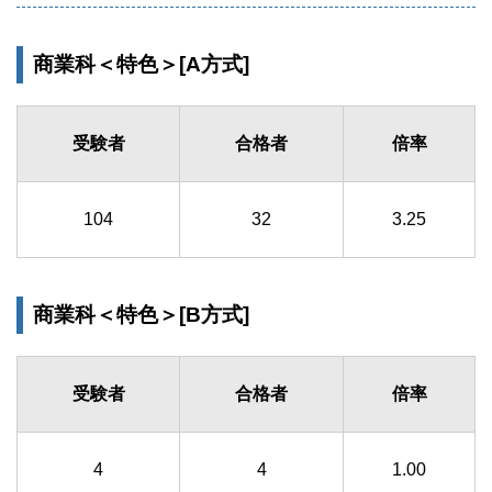
商業科＜特色＞[A方式]
受験者
合格者
倍率
104
32
3.25
商業科＜特色＞[B方式]
受験者
合格者
倍率
4
4
1.00