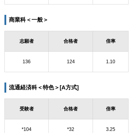
商業科＜一般＞
志願者
合格者
倍率
136
124
1.10
流通経済科＜特色＞[A方式]
受験者
合格者
倍率
*104
*32
3.25