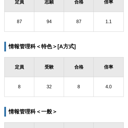
定員
志願
合格
倍率
87
94
87
1.1
情報管理科＜特色＞[A方式]
定員
受験
合格
倍率
8
32
8
4.0
情報管理科＜一般＞