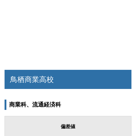
鳥栖商業高校
商業科、流通経済科
偏差値