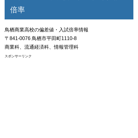
倍率
鳥栖商業高校の偏差値・入試倍率情報
〒841-0076 鳥栖市平田町1110-8
商業科、流通経済科、情報管理科
スポンサーリンク