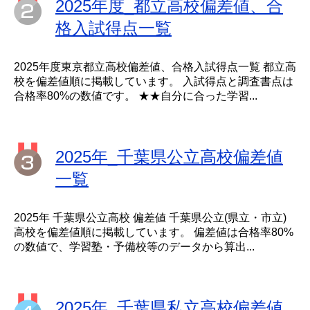
2025年度_都立高校偏差値、合
格入試得点一覧
2025年度東京都立高校偏差値、合格入試得点一覧 都立高
校を偏差値順に掲載しています。 入試得点と調査書点は
合格率80%の数値です。 ★★自分に合った学習...
2025年_千葉県公立高校偏差値
一覧
2025年 千葉県公立高校 偏差値 千葉県公立(県立・市立)
高校を偏差値順に掲載しています。 偏差値は合格率80%
の数値で、学習塾・予備校等のデータから算出...
2025年_千葉県私立高校偏差値