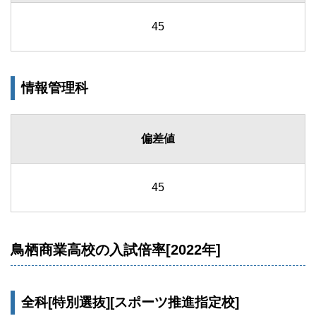
45
情報管理科
偏差値
45
鳥栖商業高校の入試倍率[2022年]
全科[特別選抜][スポーツ推進指定校]