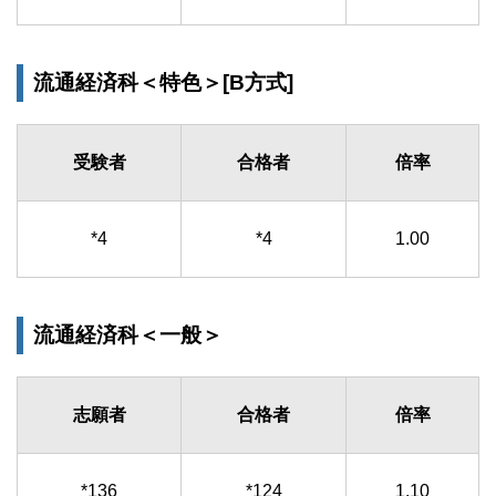
流通経済科＜特色＞[B方式]
受験者
合格者
倍率
*4
*4
1.00
流通経済科＜一般＞
志願者
合格者
倍率
*136
*124
1.10