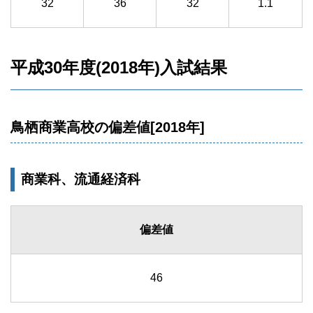
32
36
32
1.1
平成30年度(2018年)入試結果
鳥栖商業高校の偏差値[2018年]
商業科、流通経済科
偏差値
46