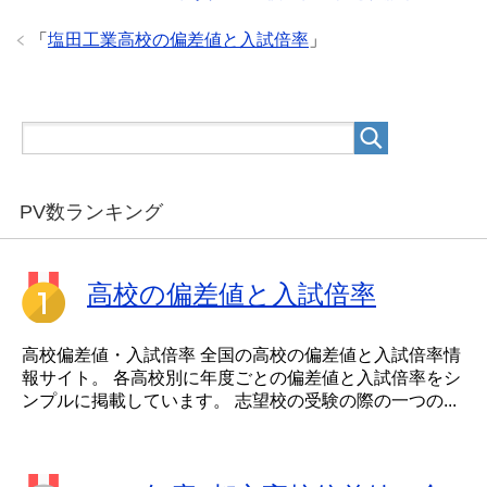
「
塩田工業高校の偏差値と入試倍率
」
PV数ランキング
高校の偏差値と入試倍率
高校偏差値・入試倍率 全国の高校の偏差値と入試倍率情
報サイト。 各高校別に年度ごとの偏差値と入試倍率をシ
ンプルに掲載しています。 志望校の受験の際の一つの...