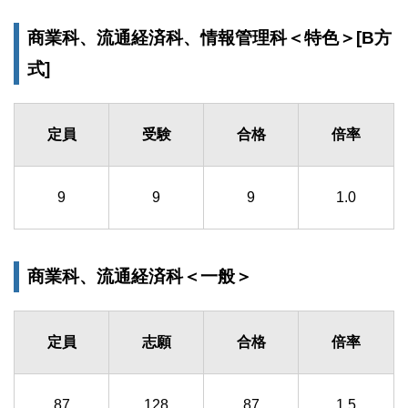
商業科、流通経済科、情報管理科＜特色＞[B方
式]
定員
受験
合格
倍率
9
9
9
1.0
商業科、流通経済科＜一般＞
定員
志願
合格
倍率
87
128
87
1.5