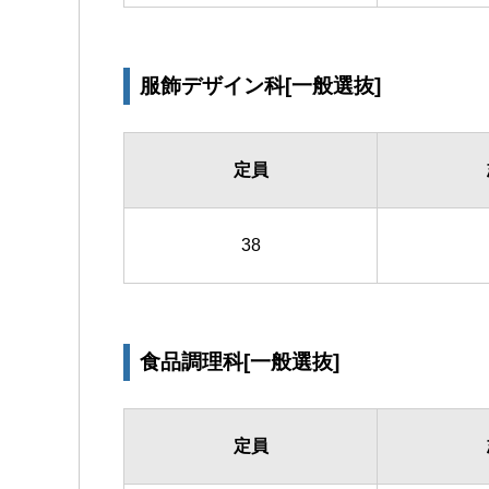
服飾デザイン科[一般選抜]
定員
38
食品調理科[一般選抜]
定員