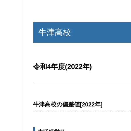
牛津高校
令和4年度(2022年)
牛津高校の偏差値[2022年]