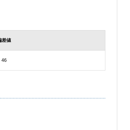
偏差値
46