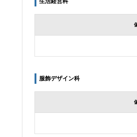
生活経営科
服飾デザイン科