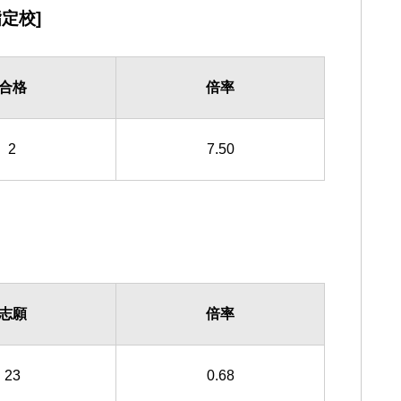
定校]
合格
倍率
2
7.50
志願
倍率
23
0.68