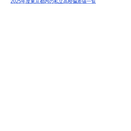
2025年度東京都内の私立高校偏差値一覧