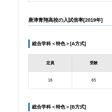
唐津青翔高校の入試倍率[2019年]
総合学科＜特色＞[A方式]
定員
受験
16
65
総合学科＜特色＞[B方式]