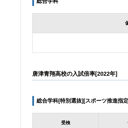
総合学科
唐津青翔高校の入試倍率[2022年]
総合学科[特別選抜][スポーツ推進指定
受検