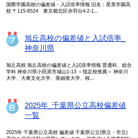
国際学園高校の偏差値・入試倍率情報 旧名：星美学園高
校 〒115-8524 東京都北区赤羽台4-2-1...
旭丘高校の偏差値と入試倍率_
神奈川県
旭丘高校 旭丘高校の偏差値と入試倍率情報 普通科、総合
学科 神奈川県小田原市城山1-13 ＜指定校推薦＞ 神奈川
大学、大東文化大学、亜細亜大学、桜...
2025年_千葉県公立高校偏差値
一覧
2025年 千葉県公立高校 偏差値 千葉県公立(県立・市立)