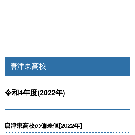
唐津東高校
令和4年度(2022年)
唐津東高校の偏差値[2022年]