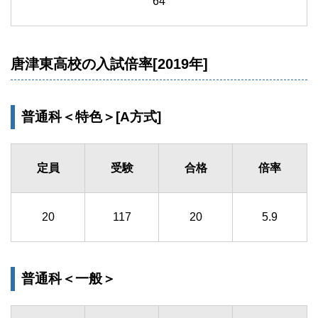
64
唐津東高校の入試倍率[2019年]
普通科＜特色＞[A方式]
定員
受験
合格
倍率
20
117
20
5.9
普通科＜一般＞