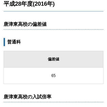
平成28年度(2016年)
唐津東高校の偏差値
普通科
偏差値
65
唐津東高校の入試倍率