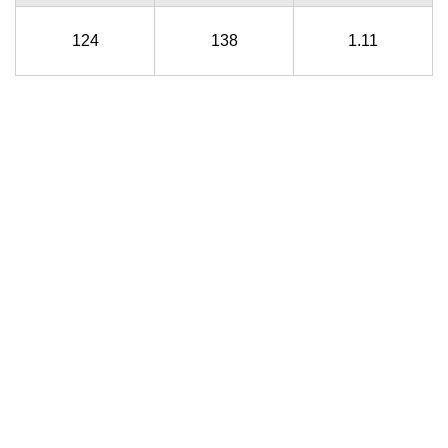
124
138
1.11