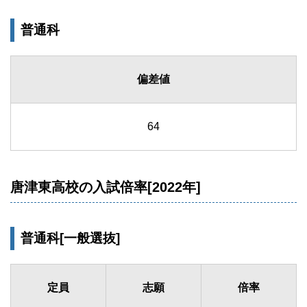
普通科
偏差値
64
唐津東高校の入試倍率[2022年]
普通科[一般選抜]
定員
志願
倍率