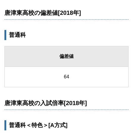
唐津東高校の偏差値[2018年]
普通科
偏差値
64
唐津東高校の入試倍率[2018年]
普通科＜特色＞[A方式]