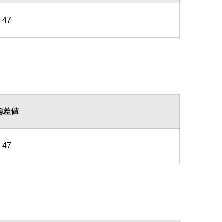
47
偏差値
47