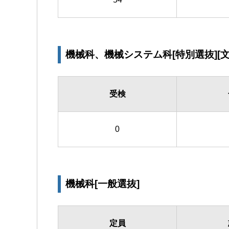
機械科、機械システム科[特別選抜][
受検
0
機械科[一般選抜]
定員