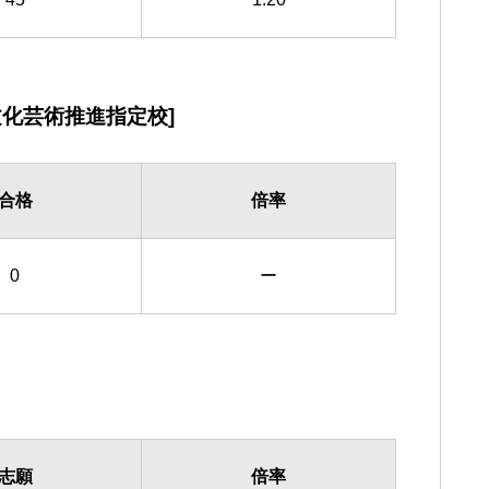
文化芸術推進指定校]
合格
倍率
0
ー
志願
倍率