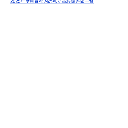
2025年度東京都内の私立高校偏差値一覧