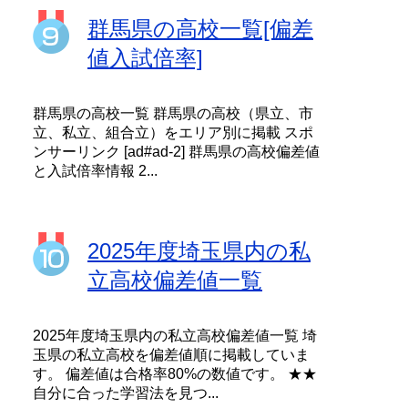
群馬県の高校一覧[偏差
値入試倍率]
群馬県の高校一覧 群馬県の高校（県立、市
立、私立、組合立）をエリア別に掲載 スポ
ンサーリンク [ad#ad-2] 群馬県の高校偏差値
と入試倍率情報 2...
2025年度埼玉県内の私
立高校偏差値一覧
2025年度埼玉県内の私立高校偏差値一覧 埼
玉県の私立高校を偏差値順に掲載していま
す。 偏差値は合格率80%の数値です。 ★★
自分に合った学習法を見つ...