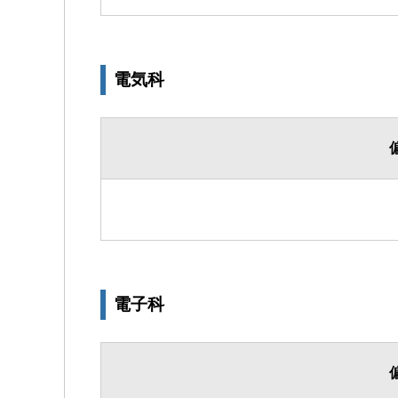
電気科
電子科