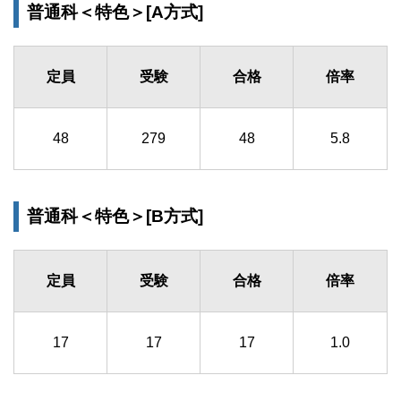
普通科＜特色＞[A方式]
定員
受験
合格
倍率
48
279
48
5.8
普通科＜特色＞[B方式]
定員
受験
合格
倍率
17
17
17
1.0