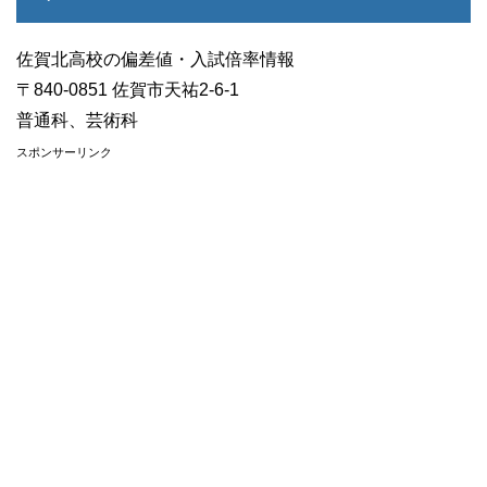
佐賀北高校の偏差値・入試倍率情報
〒840-0851 佐賀市天祐2-6-1
普通科、芸術科
スポンサーリンク