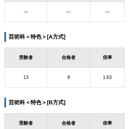
―
―
―
芸術科＜特色＞[A方式]
受験者
合格者
倍率
13
8
1.63
芸術科＜特色＞[B方式]
受験者
合格者
倍率