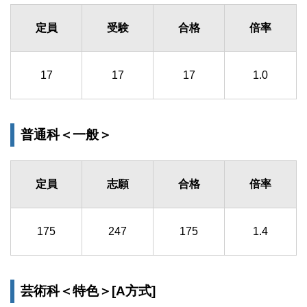
定員
受験
合格
倍率
17
17
17
1.0
普通科＜一般＞
定員
志願
合格
倍率
175
247
175
1.4
芸術科＜特色＞[A方式]