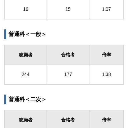
16
15
1.07
普通科＜一般＞
志願者
合格者
倍率
244
177
1.38
普通科＜二次＞
志願者
合格者
倍率