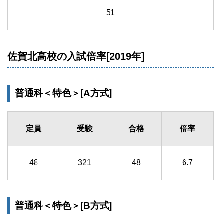
51
佐賀北高校の入試倍率[2019年]
普通科＜特色＞[A方式]
定員
受験
合格
倍率
48
321
48
6.7
普通科＜特色＞[B方式]