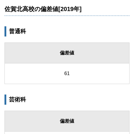
佐賀北高校の偏差値[2019年]
普通科
偏差値
61
芸術科
偏差値