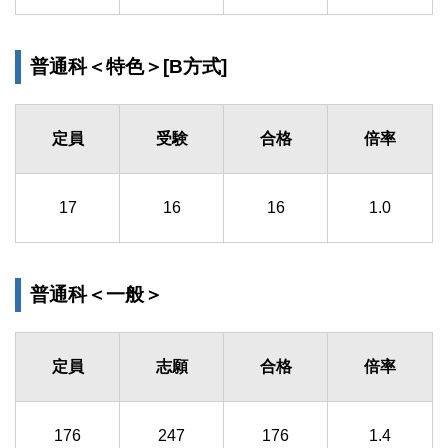
普通科＜特色＞[B方式]
定員
受験
合格
倍率
17
16
16
1.0
普通科＜一般＞
定員
志願
合格
倍率
176
247
176
1.4