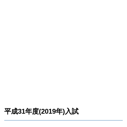
平成31年度(2019年)入試