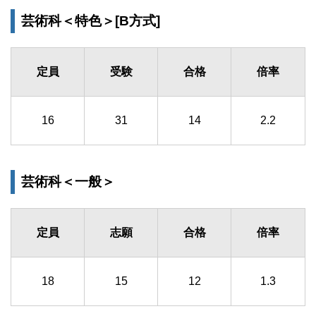
芸術科＜特色＞[B方式]
定員
受験
合格
倍率
16
31
14
2.2
芸術科＜一般＞
定員
志願
合格
倍率
18
15
12
1.3