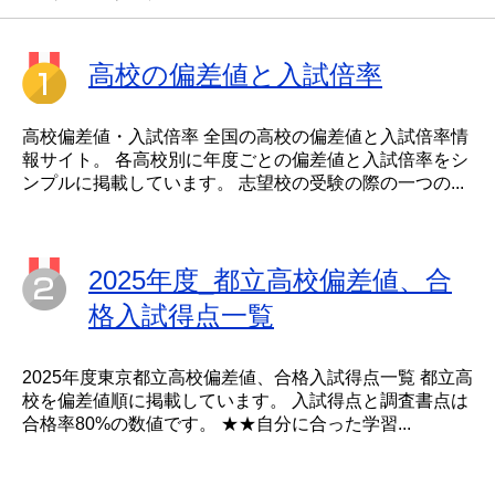
高校の偏差値と入試倍率
高校偏差値・入試倍率 全国の高校の偏差値と入試倍率情
報サイト。 各高校別に年度ごとの偏差値と入試倍率をシ
ンプルに掲載しています。 志望校の受験の際の一つの...
2025年度_都立高校偏差値、合
格入試得点一覧
2025年度東京都立高校偏差値、合格入試得点一覧 都立高
校を偏差値順に掲載しています。 入試得点と調査書点は
合格率80%の数値です。 ★★自分に合った学習...