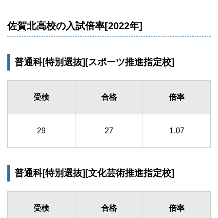
佐賀北高校の入試倍率[2022年]
普通科[特別選抜][スポーツ推進指定校]
受検
合格
倍率
29
27
1.07
普通科[特別選抜][文化芸術推進指定校]
受検
合格
倍率