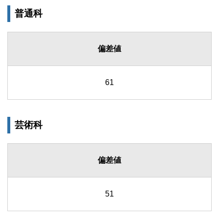
普通科
偏差値
61
芸術科
偏差値
51