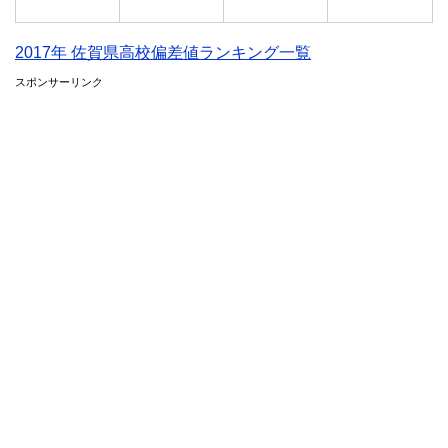
2017年 佐賀県高校偏差値ランキング一覧
スポンサーリンク