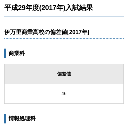
平成29年度(2017年)入試結果
伊万里商業高校の偏差値[2017年]
商業科
偏差値
46
情報処理科