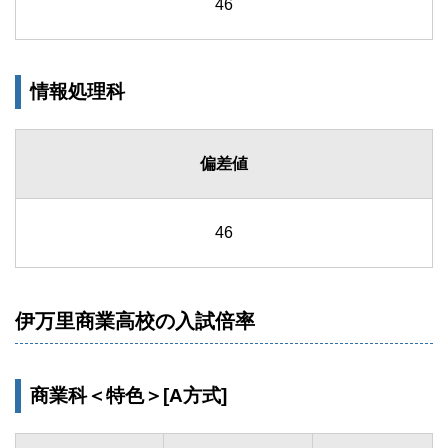
46
情報処理科
偏差値
46
伊万里商業高校の入試倍率
商業科＜特色＞[A方式]