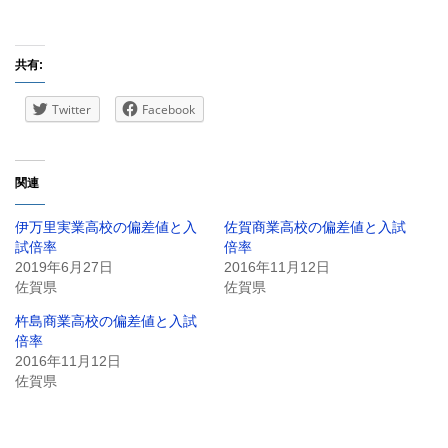
共有:
Twitter
Facebook
関連
伊万里実業高校の偏差値と入
佐賀商業高校の偏差値と入試
試倍率
倍率
2019年6月27日
2016年11月12日
佐賀県
佐賀県
杵島商業高校の偏差値と入試
倍率
2016年11月12日
佐賀県