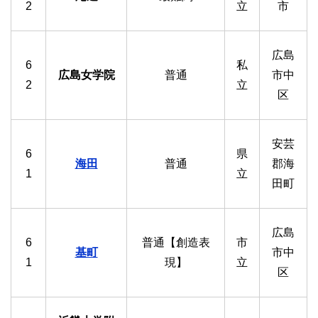
2
立
市
広島
6
私
広島女学院
普通
市中
2
立
区
安芸
6
県
海田
普通
郡海
1
立
田町
広島
6
普通【創造表
市
基町
市中
1
現】
立
区