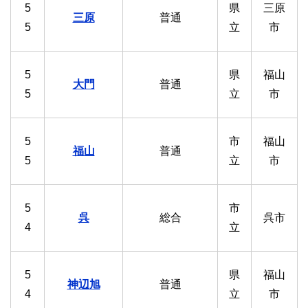
5
県
三原
三原
普通
5
立
市
5
県
福山
大門
普通
5
立
市
5
市
福山
福山
普通
5
立
市
5
市
呉
総合
呉市
4
立
5
県
福山
神辺旭
普通
4
立
市