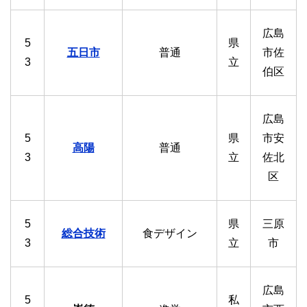
広島
5
県
五日市
普通
市佐
3
立
伯区
広島
5
県
市安
高陽
普通
3
立
佐北
区
5
県
三原
総合技術
食デザイン
3
立
市
広島
5
私