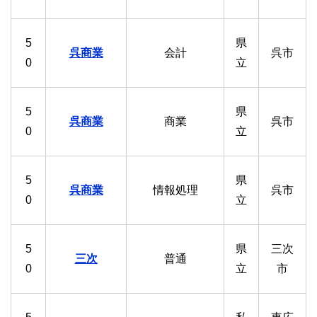
5
県
呉商業
会計
呉市
0
立
5
県
呉商業
商業
呉市
0
立
5
県
呉商業
情報処理
呉市
0
立
5
県
三次
三次
普通
0
立
市