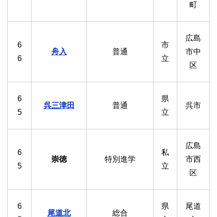
町
広島
6
市
舟入
普通
市中
6
立
区
6
県
呉三津田
普通
呉市
5
立
広島
6
私
崇徳
特別進学
市西
5
立
区
6
県
尾道
尾道北
総合