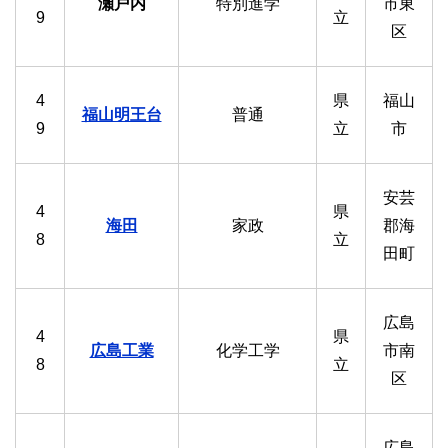
瀬戸内
特別進学
市東
9
立
区
4
県
福山
福山明王台
普通
9
立
市
安芸
4
県
海田
家政
郡海
8
立
田町
広島
4
県
広島工業
化学工学
市南
8
立
区
広島