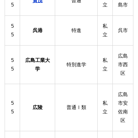
賀茂
普通
5
立
島市
5
私
呉港
特進
呉市
5
立
広島
5
広島工業大
私
特別進学
市西
5
学
立
区
広島
5
私
市安
広陵
普通Ⅰ類
5
立
佐南
区