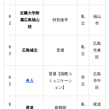
近畿大学附
6
私
福山
属広島福山
特別進学
2
立
市
校
広島
6
私
広島城北
普通
市東
2
立
区
普通【国際コ
広島
6
市
舟入
ミュニケーシ
市中
2
立
ョン】
区
6
私
尾道
尾道
最難関