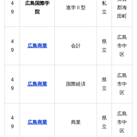
4
広島国際学
私
進学Ⅱ型
郡海
9
院
立
田町
広島
4
県
広島商業
会計
市中
9
立
区
広島
4
県
広島商業
国際経済
市中
9
立
区
広島
4
県
広島商業
商業
市中
9
立
区