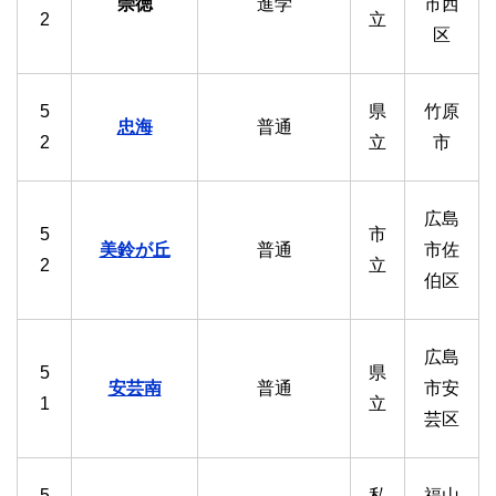
崇徳
進学
市西
2
立
区
5
県
竹原
忠海
普通
2
立
市
広島
5
市
美鈴が丘
普通
市佐
2
立
伯区
広島
5
県
安芸南
普通
市安
1
立
芸区
5
私
福山