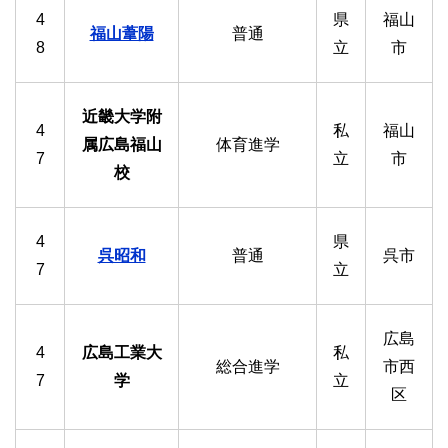
4
県
福山
福山葦陽
普通
8
立
市
近畿大学附
4
私
福山
属広島福山
体育進学
7
立
市
校
4
県
呉昭和
普通
呉市
7
立
広島
4
広島工業大
私
総合進学
市西
7
学
立
区