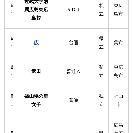
近畿大学附
6
私
東広
属広島東広
ＡＤⅠ
1
立
島市
島校
6
県
広
普通
呉市
1
立
6
私
東広
武田
普通Ａ
1
立
島市
6
福山暁の星
私
福山
普通
1
女子
立
市
広島