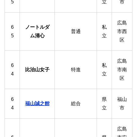
5
立
市
広島
6
ノートルダ
私
普通
市西
5
ム清心
立
区
広島
6
私
比治山女子
特進
市南
4
立
区
6
県
福山
福山誠之館
総合
4
立
市
広島