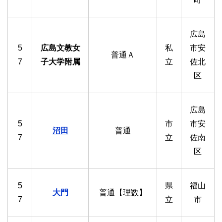
広島
5
広島文教女
私
市安
普通Ａ
7
子大学附属
立
佐北
区
広島
5
市
市安
沼田
普通
7
立
佐南
区
5
県
福山
大門
普通【理数】
7
立
市