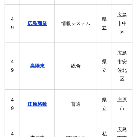
広島
4
県
広島商業
情報システム
市中
9
立
区
広島
4
県
市安
高陽東
総合
9
立
佐北
区
4
県
庄原
庄原格致
普通
9
立
市
広島
4
私