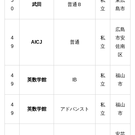
5
私
東広
武田
普通Ｂ
0
立
島市
広島
4
私
市安
AICJ
普通
9
立
佐南
区
4
私
福山
英数学館
IB
9
立
市
4
私
福山
英数学館
アドバンスト
9
立
市
安芸