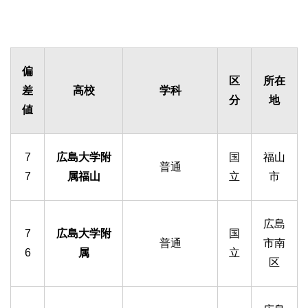
偏
区
所在
差
高校
学科
分
地
値
7
広島大学附
国
福山
普通
7
属福山
立
市
広島
7
広島大学附
国
普通
市南
6
属
立
区