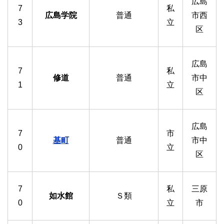
広島
7
私
広島学院
普通
市西
3
立
区
広島
7
私
修道
普通
市中
1
立
区
広島
7
市
基町
普通
市中
0
立
区
7
私
三原
如水館
Ｓ類
0
立
市