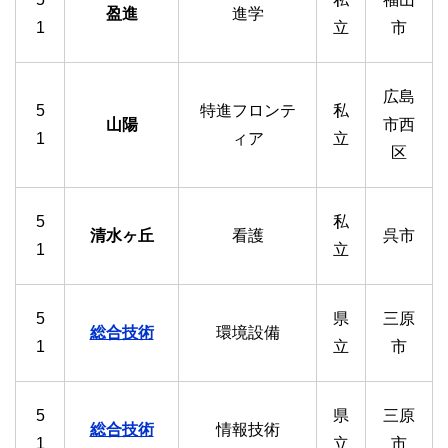
盈進
進学
1
立
市
広島
5
特進フロンテ
私
山陽
市西
1
ィア
立
区
5
私
清水ヶ丘
看護
呉市
1
立
5
県
三原
総合技術
環境設備
1
立
市
5
県
三原
総合技術
情報技術
1
立
市