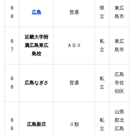
6
県
東広
広島
普通
8
立
島市
近畿大学附
6
私
東広
属広島東広
ＡＤⅡ
7
立
島市
島校
広島
6
私
広島なぎさ
普通
市佐
6
立
伯区
山県
6
私
郡北
広島新庄
Ⅱ類
6
立
広島