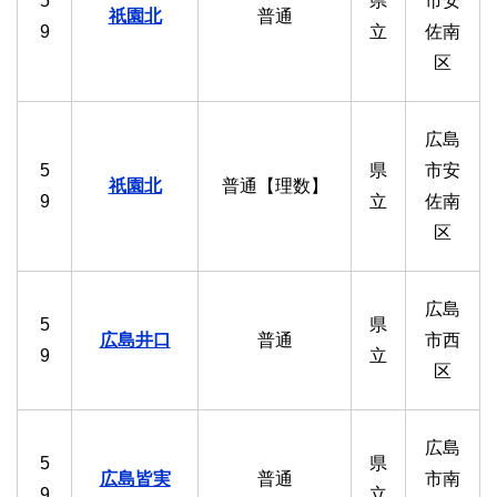
5
県
市安
祇園北
普通
9
立
佐南
区
広島
5
県
市安
祇園北
普通【理数】
9
立
佐南
区
広島
5
県
広島井口
普通
市西
9
立
区
広島
5
県
広島皆実
普通
市南
9
立