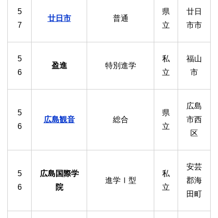
5
県
廿日
廿日市
普通
7
立
市市
5
私
福山
盈進
特別進学
6
立
市
広島
5
県
広島観音
総合
市西
6
立
区
安芸
5
広島国際学
私
進学Ⅰ型
郡海
6
院
立
田町