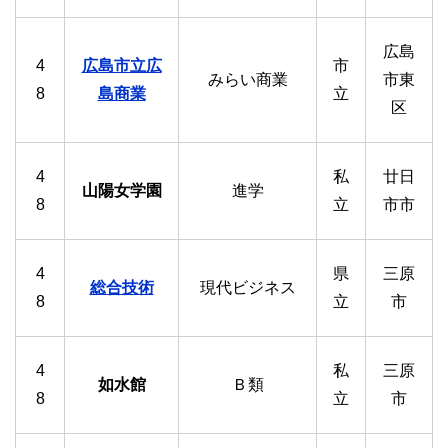
広島
4
広島市立広
市
みらい商業
市東
8
島商業
立
区
4
私
廿日
山陽女学園
進学
8
立
市市
4
県
三原
総合技術
現代ビジネス
8
立
市
4
私
三原
如水館
Ｂ類
8
立
市