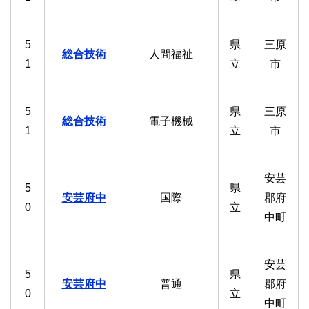
5
県
三原
総合技術
人間福祉
1
立
市
5
県
三原
総合技術
電子機械
1
立
市
安芸
5
県
安芸府中
国際
郡府
0
立
中町
安芸
5
県
安芸府中
普通
郡府
0
立
中町