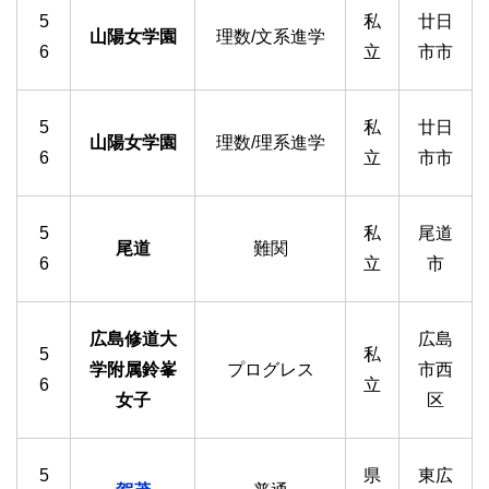
5
私
廿日
山陽女学園
理数/文系進学
6
立
市市
5
私
廿日
山陽女学園
理数/理系進学
6
立
市市
5
私
尾道
尾道
難関
6
立
市
広島修道大
広島
5
私
学附属鈴峯
プログレス
市西
6
立
女子
区
5
県
東広