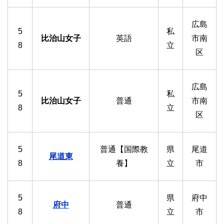
広島
5
私
比治山女子
英語
市南
8
立
区
広島
5
私
比治山女子
普通
市南
8
立
区
5
普通【国際教
県
尾道
尾道東
8
養】
立
市
5
県
府中
府中
普通
8
立
市