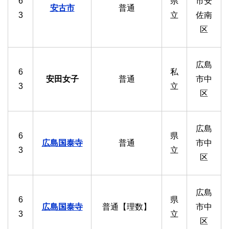
6
県
市安
安古市
普通
3
立
佐南
区
広島
6
私
安田女子
普通
市中
3
立
区
広島
6
県
広島国泰寺
普通
市中
3
立
区
広島
6
県
広島国泰寺
普通【理数】
市中
3
立
区