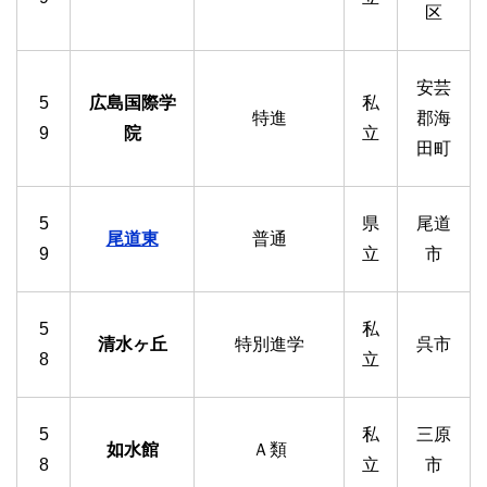
区
安芸
5
広島国際学
私
特進
郡海
9
院
立
田町
5
県
尾道
尾道東
普通
9
立
市
5
私
清水ヶ丘
特別進学
呉市
8
立
5
私
三原
如水館
Ａ類
8
立
市