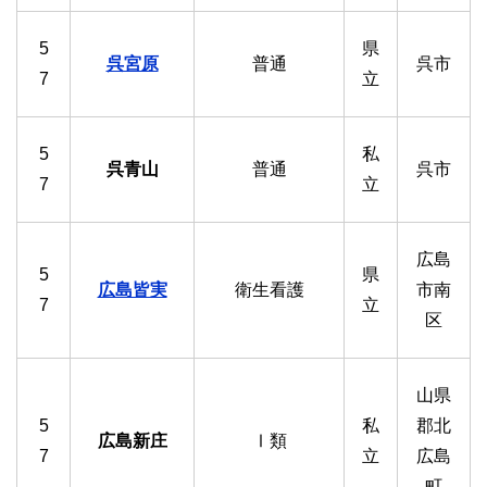
5
県
呉宮原
普通
呉市
7
立
5
私
呉青山
普通
呉市
7
立
広島
5
県
広島皆実
衛生看護
市南
7
立
区
山県
5
私
郡北
広島新庄
Ⅰ類
7
立
広島
町