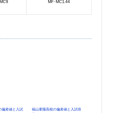
MC9
MF･MC1.44
の偏差値と入試
福山葦陽高校の偏差値と入試倍