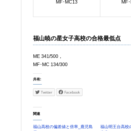
MF･MC13
MF･
福山暁の星女子高校の合格最低点
ME 341/500，
MF･MC 134/300
共有:
Twitter
Facebook
関連
福山高校の偏差値と倍率_鹿児島
福山明王台高校