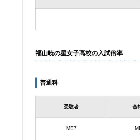
福山暁の星女子高校の入試倍率
普通科
受験者
合
ME7
M