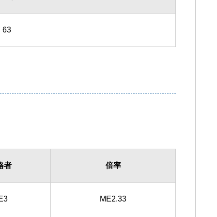
63
格者
倍率
E3
ME2.33