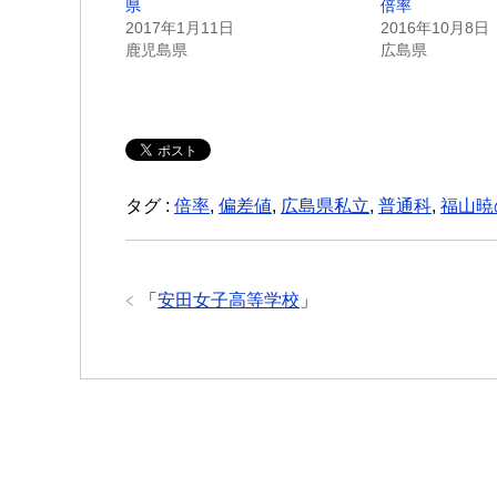
県
倍率
2017年1月11日
2016年10月8日
鹿児島県
広島県
タグ :
倍率
,
偏差値
,
広島県私立
,
普通科
,
福山暁
「
安田女子高等学校
」