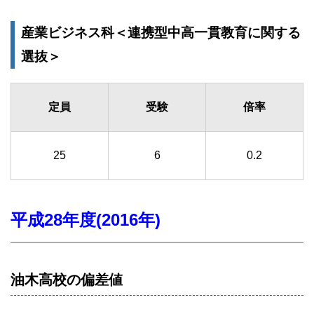
産業ビジネス科＜連携型中高一貫教育に関する
選抜＞
定員
受験
倍率
25
6
0.2
平成28年度(2016年)
油木高校の偏差値