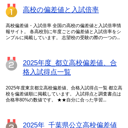
高校の偏差値と入試倍率
高校偏差値・入試倍率 全国の高校の偏差値と入試倍率情
報サイト。 各高校別に年度ごとの偏差値と入試倍率をシ
ンプルに掲載しています。 志望校の受験の際の一つの...
2025年度_都立高校偏差値、合
格入試得点一覧
2025年度東京都立高校偏差値、合格入試得点一覧 都立高
校を偏差値順に掲載しています。 入試得点と調査書点は
合格率80%の数値です。 ★★自分に合った学習...
2025年_千葉県公立高校偏差値