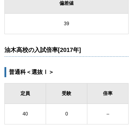
偏差値
39
油木高校の入試倍率[2017年]
普通科＜選抜Ⅰ＞
定員
受験
倍率
40
0
–