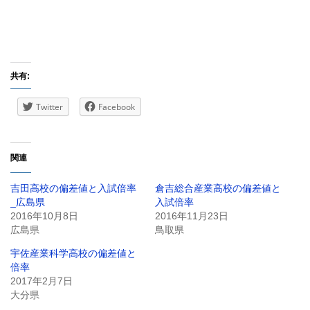
共有:
Twitter
Facebook
関連
吉田高校の偏差値と入試倍率
倉吉総合産業高校の偏差値と
_広島県
入試倍率
2016年10月8日
2016年11月23日
広島県
鳥取県
宇佐産業科学高校の偏差値と
倍率
2017年2月7日
大分県