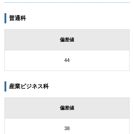
普通科
偏差値
44
産業ビジネス科
偏差値
38