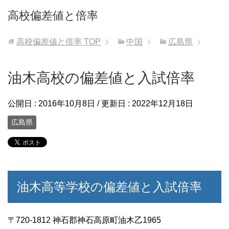
高校偏差値と倍率
高校偏差値と倍率
TOP
中国
広島県
油木高校の偏差値と入試倍率
公開日 :
2016年10月8日
/ 更新日 :
2022年12月18日
広島県
油木高等学校の偏差値と入試倍率
〒720-1812 神石郡神石高原町油木乙1965