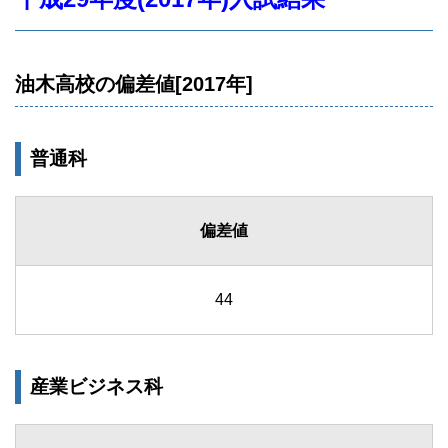
油木高校の偏差値[2017年]
普通科
偏差値
44
産業ビジネス科