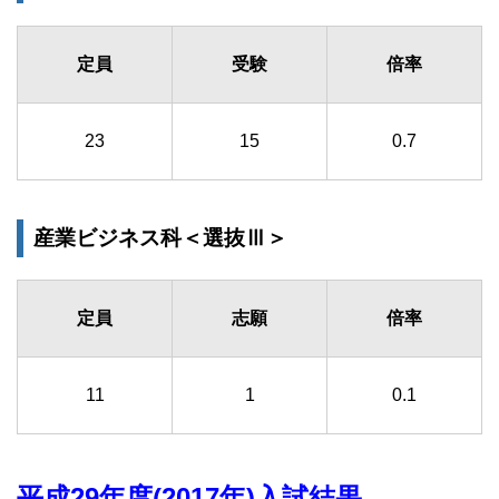
定員
受験
倍率
23
15
0.7
産業ビジネス科＜選抜Ⅲ＞
定員
志願
倍率
11
1
0.1
平成29年度(2017年)入試結果