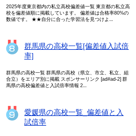
2025年度東京都内の私立高校偏差値一覧 東京都の私立高
校を偏差値順に掲載しています。 偏差値は合格率80%の
数値です。 ★★自分に合った学習法を見つけよ...
群馬県の高校一覧[偏差値入試倍
率]
群馬県の高校一覧 群馬県の高校（県立、市立、私立、組
合立）をエリア別に掲載 スポンサーリンク [ad#ad-2] 群
馬県の高校偏差値と入試倍率情報 2...
愛媛県の高校一覧_偏差値と入
試倍率