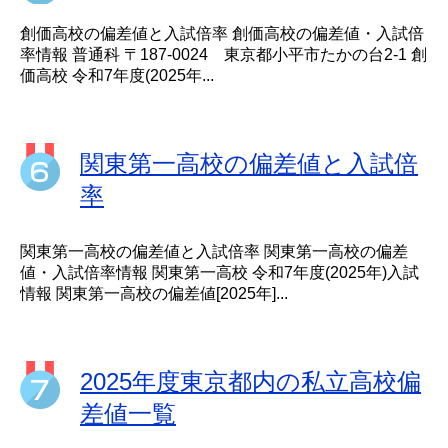
創価高校の偏差値と入試倍率 創価高校の偏差値・入試倍
率情報 普通科 〒187-0024 東京都小平市たかの台2-1 創
価高校 令和7年度(2025年...
関東第一高校の偏差値と入試倍
率
関東第一高校の偏差値と入試倍率 関東第一高校の偏差
値・入試倍率情報 関東第一高校 令和7年度(2025年)入試
情報 関東第一高校の偏差値[2025年]...
2025年度東京都内の私立高校偏
差値一覧