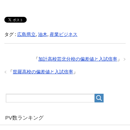
タグ :
広島県立
,
油木
,
産業ビジネス
「
加計高校芸北分校の偏差値と入試倍率
」
「
世羅高校の偏差値と入試倍率
」
PV数ランキング