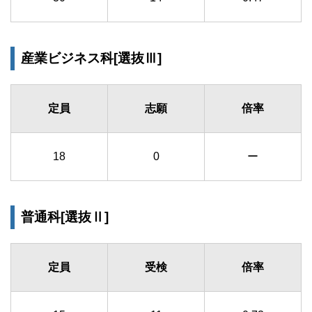
産業ビジネス科[選抜Ⅲ]
定員
志願
倍率
18
0
ー
普通科[選抜Ⅱ]
定員
受検
倍率