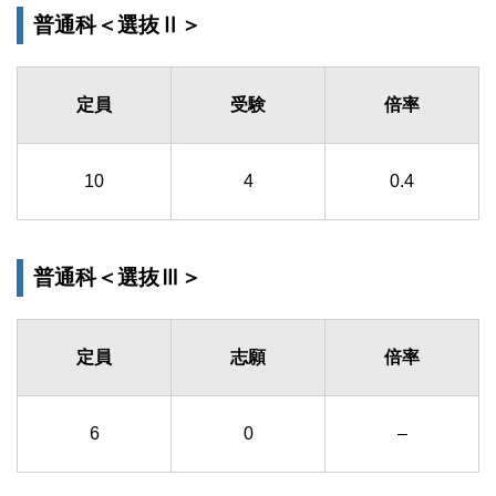
普通科＜選抜Ⅱ＞
定員
受験
倍率
10
4
0.4
普通科＜選抜Ⅲ＞
定員
志願
倍率
6
0
–