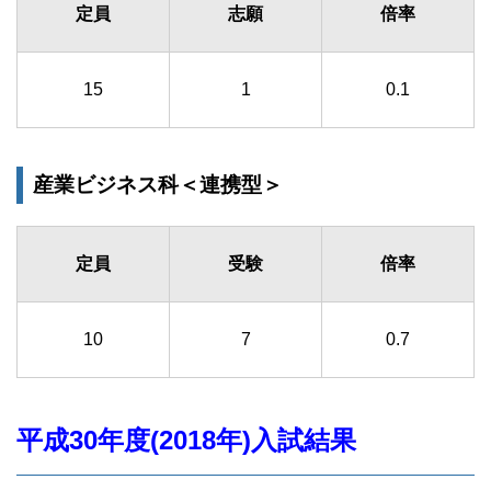
定員
志願
倍率
15
1
0.1
産業ビジネス科＜連携型＞
定員
受験
倍率
10
7
0.7
平成30年度(2018年)入試結果