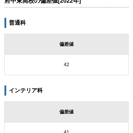
府中東高校の偏差値[2022年]
普通科
偏差値
42
インテリア科
偏差値
41