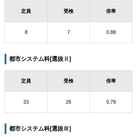
定員
受検
倍率
8
7
0.88
都市システム科[選抜Ⅱ]
定員
受検
倍率
33
26
0.79
都市システム科[選抜Ⅲ]