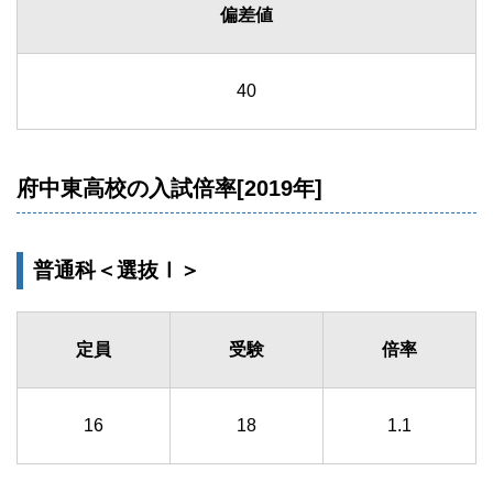
偏差値
40
府中東高校の入試倍率[2019年]
普通科＜選抜Ⅰ＞
定員
受験
倍率
16
18
1.1