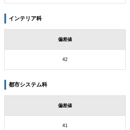
インテリア科
偏差値
42
都市システム科
偏差値
41