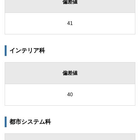
偏差値
41
インテリア科
偏差値
40
都市システム科