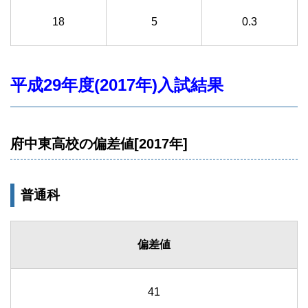
18
5
0.3
平成29年度(2017年)入試結果
府中東高校の偏差値[2017年]
普通科
偏差値
41