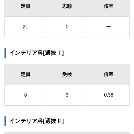
定員
志願
倍率
21
0
ー
インテリア科[選抜Ⅰ]
定員
受検
倍率
8
3
0.38
インテリア科[選抜Ⅱ]