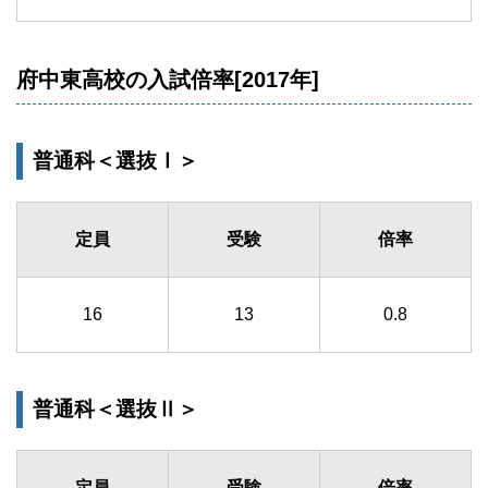
府中東高校の入試倍率[2017年]
普通科＜選抜Ⅰ＞
定員
受験
倍率
16
13
0.8
普通科＜選抜Ⅱ＞
定員
受験
倍率