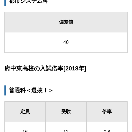
都市システム科
偏差値
40
府中東高校の入試倍率[2018年]
普通科＜選抜Ⅰ＞
定員
受験
倍率
16
12
0.8