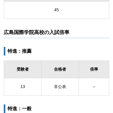
45
広島国際学院高校の入試倍率
特進：推薦
受験者
合格者
倍率
13
非公表
–
特進：一般