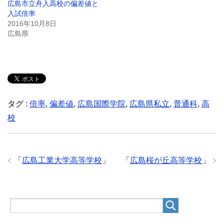
広島市立舟入高校の偏差値と
入試倍率
2016年10月8日
広島県
タグ :
倍率
,
偏差値
,
広島国際学院
,
広島県私立
,
普通科
,
高
校
「
広島工業大学高等学校
」
「
広島桜が丘高等学校
」