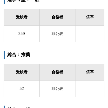
受験者
合格者
倍率
259
非公表
–
総合：推薦
受験者
合格者
倍率
52
非公表
–