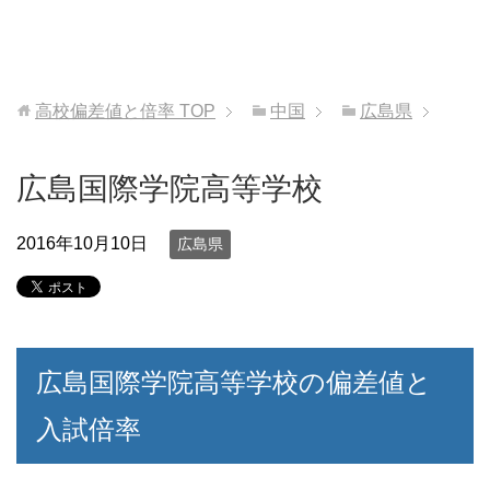
高校偏差値と倍率
TOP
中国
広島県
広島国際学院高等学校
2016年10月10日
広島県
広島国際学院高等学校の偏差値と
入試倍率