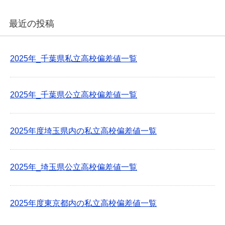
最近の投稿
2025年_千葉県私立高校偏差値一覧
2025年_千葉県公立高校偏差値一覧
2025年度埼玉県内の私立高校偏差値一覧
2025年_埼玉県公立高校偏差値一覧
2025年度東京都内の私立高校偏差値一覧