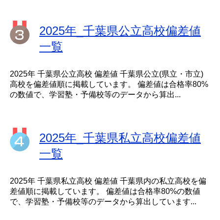
2025年_千葉県公立高校偏差値
一覧
2025年 千葉県公立高校 偏差値 千葉県公立(県立・市立)
高校を偏差値順に掲載しています。 偏差値は合格率80%
の数値で、学習塾・予備校等のデータから算出...
2025年_千葉県私立高校偏差値
一覧
2025年 千葉県私立高校 偏差値 千葉県内の私立高校を偏
差値順に掲載しています。 偏差値は合格率80%の数値
で、学習塾・予備校等のデータから算出しています...