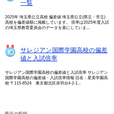
一覧
2025年 埼玉県公立高校 偏差値 埼玉県公立(県立・市立)
高校を偏差値順に掲載しています。 倍率は2025年度入試
の埼玉県教育委員会のデータを基にしていま...
サレジアン国際学園高校の偏差
値と入試倍率
サレジアン国際学園高校の偏差値と入試倍率 サレジアン
国際学園高校の偏差値・入試倍率情報 旧名：星美学園高
校 〒115-8524 東京都北区赤羽台4-2-1...
最近の投稿