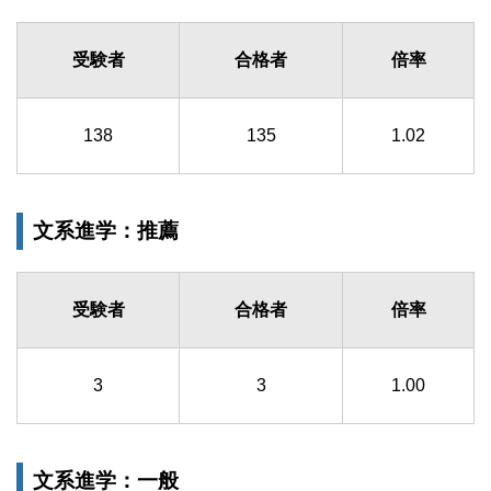
受験者
合格者
倍率
138
135
1.02
文系進学：推薦
受験者
合格者
倍率
3
3
1.00
文系進学：一般