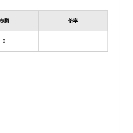
志願
倍率
0
ー