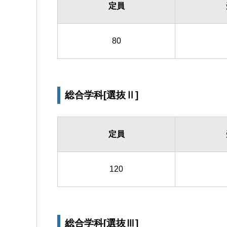
定員
80
総合学科[選抜Ⅱ]
定員
120
総合学科[選抜Ⅲ]