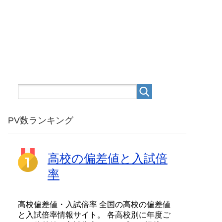
PV数ランキング
高校の偏差値と入試倍
率
高校偏差値・入試倍率 全国の高校の偏差値
と入試倍率情報サイト。 各高校別に年度ご