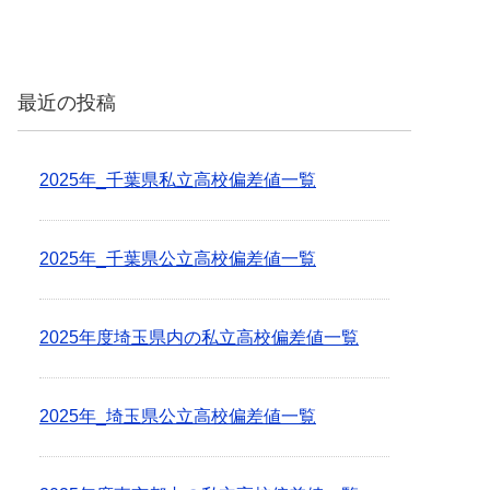
最近の投稿
2025年_千葉県私立高校偏差値一覧
2025年_千葉県公立高校偏差値一覧
2025年度埼玉県内の私立高校偏差値一覧
2025年_埼玉県公立高校偏差値一覧