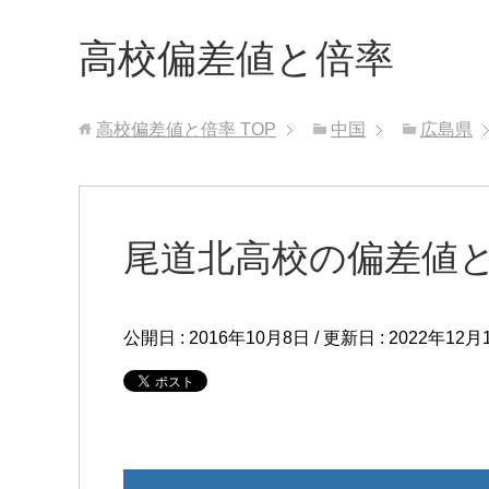
高校偏差値と倍率
高校偏差値と倍率
TOP
中国
広島県
尾道北高校の偏差値
公開日 :
2016年10月8日
/ 更新日 :
2022年12月