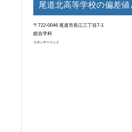
尾道北高等学校の偏差値
〒722-0046 尾道市長江三丁目7-1
総合学科
スポンサーリンク