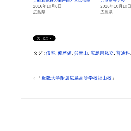
呉昭和高校の偏差値と入試倍率
呉港高等学校
2016年10月8日
2016年10月10
広島県
広島県
タグ :
倍率
,
偏差値
,
呉青山
,
広島県私立
,
普通科
「
近畿大学附属広島高等学校福山校
」