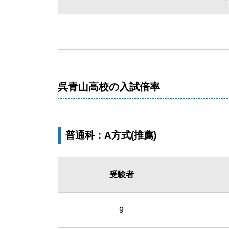
呉青山高校の入試倍率
普通科：A方式(推薦)
受験者
9