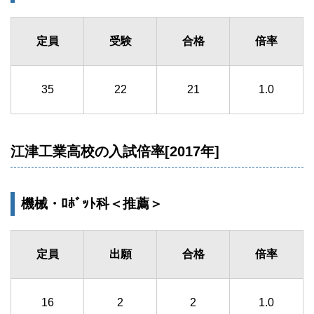
定員
受験
合格
倍率
35
22
21
1.0
江津工業高校の入試倍率[2017年]
機械・ﾛﾎﾞｯﾄ科＜推薦＞
定員
出願
合格
倍率
16
2
2
1.0