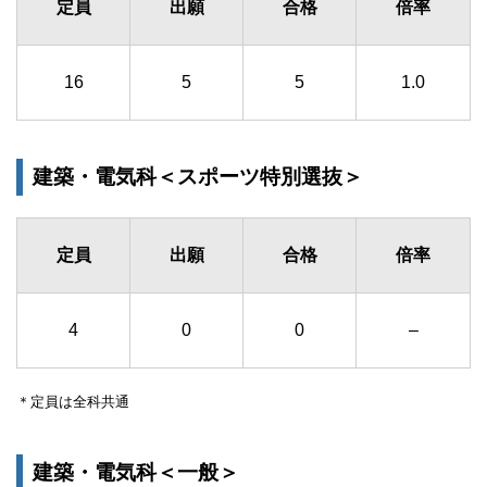
定員
出願
合格
倍率
16
5
5
1.0
建築・電気科＜スポーツ特別選抜＞
定員
出願
合格
倍率
4
0
0
–
＊定員は全科共通
建築・電気科＜一般＞