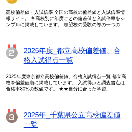
高校偏差値・入試倍率 全国の高校の偏差値と入試倍率情
報サイト。 各高校別に年度ごとの偏差値と入試倍率をシ
ンプルに掲載しています。 志望校の受験の際の一つの...
2025年度_都立高校偏差値、合
格入試得点一覧
2025年度東京都立高校偏差値、合格入試得点一覧 都立高
校を偏差値順に掲載しています。 入試得点と調査書点は
合格率80%の数値です。 ★★自分に合った学習...
2025年_千葉県公立高校偏差値
一覧