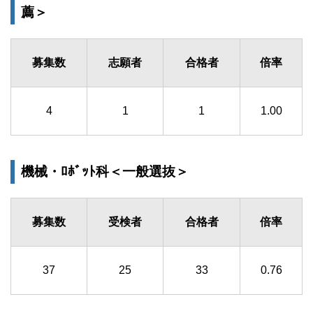
薦＞
募集数
志願者
合格者
倍率
4
1
1
1.00
機械・ﾛﾎﾞｯﾄ科＜一般選抜＞
募集数
受検者
合格者
倍率
37
25
33
0.76