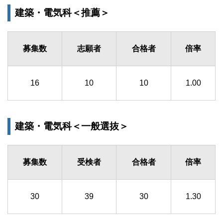
建築・電気科＜推薦＞
募集数
志願者
合格者
倍率
16
10
10
1.00
建築・電気科＜一般選抜＞
募集数
受検者
合格者
倍率
30
39
30
1.30