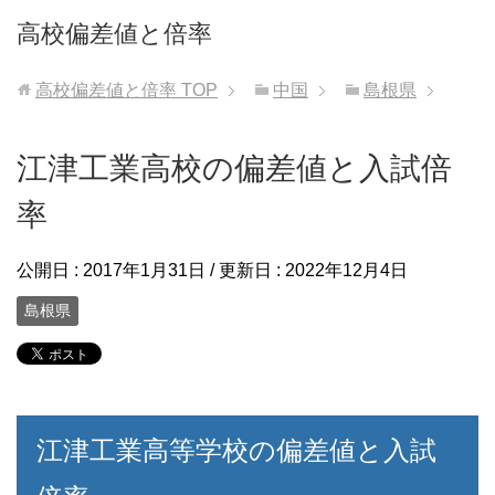
高校偏差値と倍率
高校偏差値と倍率
TOP
中国
島根県
江津工業高校の偏差値と入試倍
率
公開日 :
2017年1月31日
/ 更新日 :
2022年12月4日
島根県
江津工業高等学校の偏差値と入試