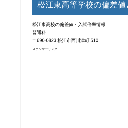
松江東高等学校の偏差値
松江東高校の偏差値・入試倍率情報
普通科
〒690-0823 松江市西川津町 510
スポンサーリンク