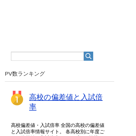
PV数ランキング
高校の偏差値と入試倍
率
高校偏差値・入試倍率 全国の高校の偏差値
と入試倍率情報サイト。 各高校別に年度ご