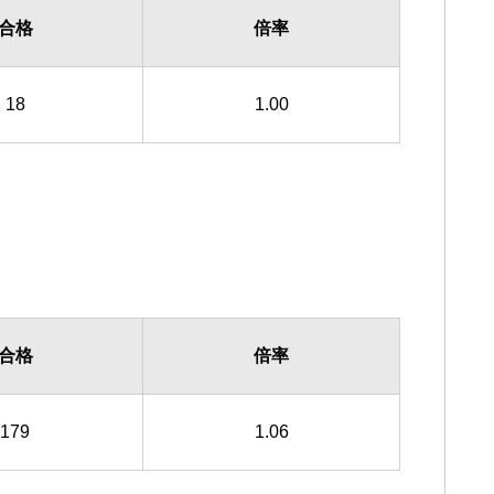
合格
倍率
18
1.00
合格
倍率
179
1.06