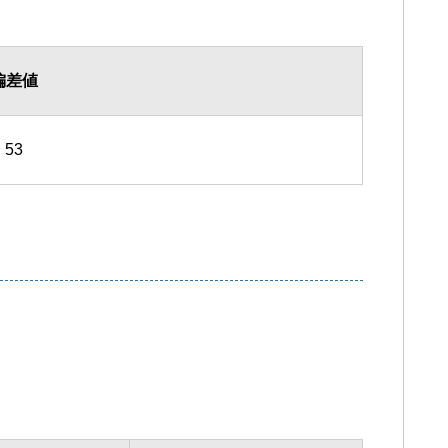
偏差値
53