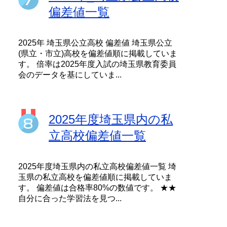
偏差値一覧
2025年 埼玉県公立高校 偏差値 埼玉県公立
(県立・市立)高校を偏差値順に掲載していま
す。 倍率は2025年度入試の埼玉県教育委員
会のデータを基にしていま...
2025年度埼玉県内の私
立高校偏差値一覧
2025年度埼玉県内の私立高校偏差値一覧 埼
玉県の私立高校を偏差値順に掲載していま
す。 偏差値は合格率80%の数値です。 ★★
自分に合った学習法を見つ...