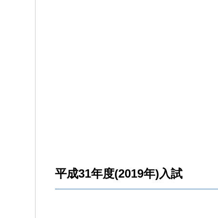
平成31年度(2019年)入試