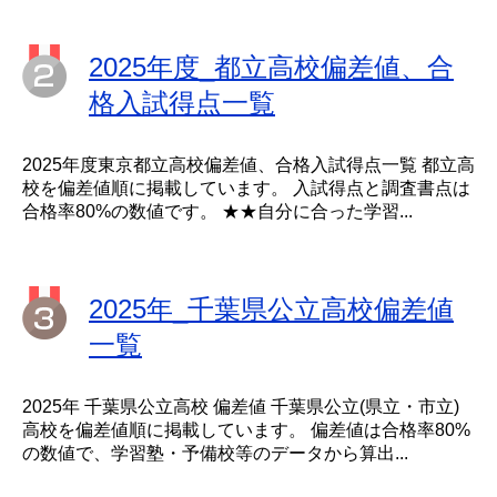
2025年度_都立高校偏差値、合
格入試得点一覧
2025年度東京都立高校偏差値、合格入試得点一覧 都立高
校を偏差値順に掲載しています。 入試得点と調査書点は
合格率80%の数値です。 ★★自分に合った学習...
2025年_千葉県公立高校偏差値
一覧
2025年 千葉県公立高校 偏差値 千葉県公立(県立・市立)
高校を偏差値順に掲載しています。 偏差値は合格率80%
の数値で、学習塾・予備校等のデータから算出...