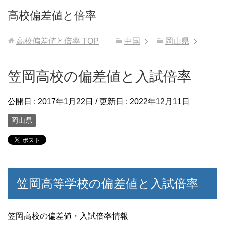
高校偏差値と倍率
高校偏差値と倍率
TOP
中国
岡山県
笠岡高校の偏差値と入試倍率
公開日 :
2017年1月22日
/ 更新日 :
2022年12月11日
岡山県
笠岡高等学校の偏差値と入試倍率
笠岡高校の偏差値・入試倍率情報