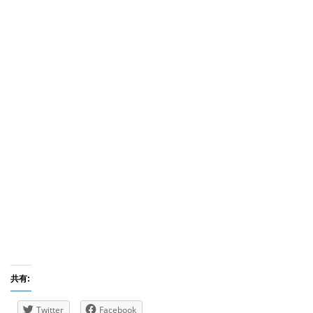
共有:
Twitter
Facebook