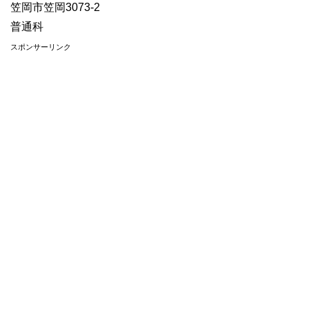
笠岡市笠岡3073-2
普通科
スポンサーリンク