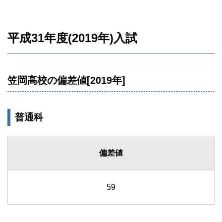
平成31年度(2019年)入試
笠岡高校の偏差値[2019年]
普通科
偏差値
59