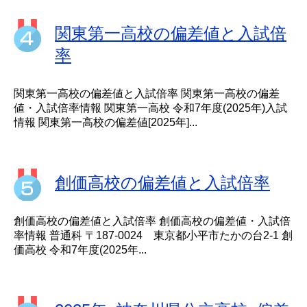
関東第一高校の偏差値と入試倍
率
関東第一高校の偏差値と入試倍率 関東第一高校の偏差
値・入試倍率情報 関東第一高校 令和7年度(2025年)入試
情報 関東第一高校の偏差値[2025年]...
創価高校の偏差値と入試倍率
創価高校の偏差値と入試倍率 創価高校の偏差値・入試倍
率情報 普通科 〒187-0024 東京都小平市たかの台2-1 創
価高校 令和7年度(2025年...