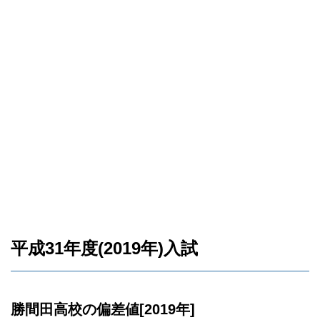
平成31年度(2019年)入試
勝間田高校の偏差値[2019年]