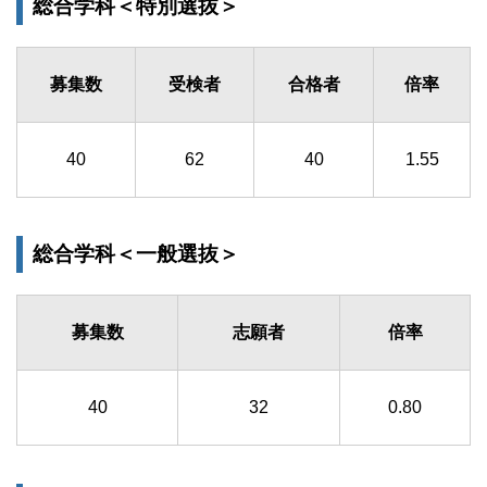
総合学科＜特別選抜＞
募集数
受検者
合格者
倍率
40
62
40
1.55
総合学科＜一般選抜＞
募集数
志願者
倍率
40
32
0.80