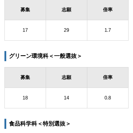
募集
志願
倍率
17
29
1.7
グリーン環境科＜一般選抜＞
募集
志願
倍率
18
14
0.8
食品科学科＜特別選抜＞