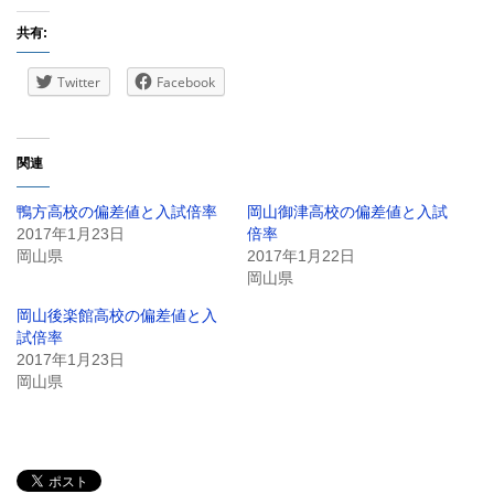
共有:
Twitter
Facebook
関連
鴨方高校の偏差値と入試倍率
岡山御津高校の偏差値と入試
2017年1月23日
倍率
岡山県
2017年1月22日
岡山県
岡山後楽館高校の偏差値と入
試倍率
2017年1月23日
岡山県