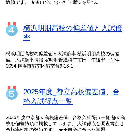
数値です。 ★★自分に合った学習法を見つ...
横浜明朋高校の偏差値と入試倍
率
横浜明朋高校の偏差値と入試倍率 横浜明朋高校の偏差
値・入試倍率情報 定時制普通科午前部・午後部 〒234-
0054 横浜市港南区港南台9-18-1 ...
2025年度_都立高校偏差値、合
格入試得点一覧
2025年度東京都立高校偏差値、合格入試得点一覧 都立高
校を偏差値順に掲載しています。 入試得点と調査書点は
合格率80%の数値です。 ★★自分に合った学習...