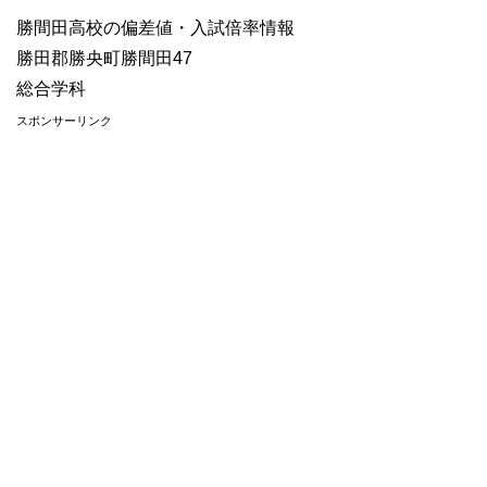
勝間田高校の偏差値・入試倍率情報
勝田郡勝央町勝間田47
総合学科
スポンサーリンク