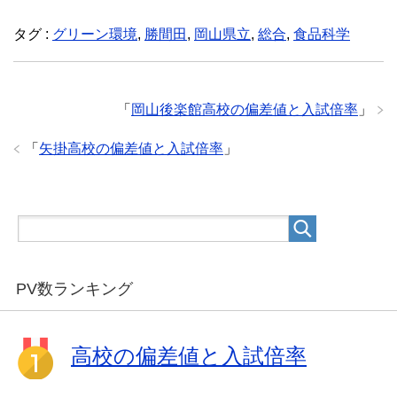
タグ :
グリーン環境
,
勝間田
,
岡山県立
,
総合
,
食品科学
「
岡山後楽館高校の偏差値と入試倍率
」
「
矢掛高校の偏差値と入試倍率
」
PV数ランキング
高校の偏差値と入試倍率