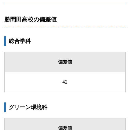
勝間田高校の偏差値
総合学科
偏差値
42
グリーン環境科
偏差値